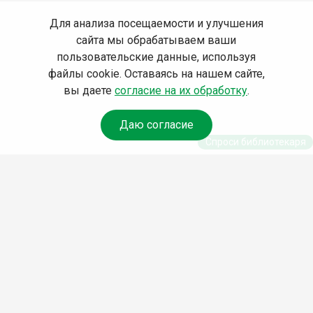
Для анализа посещаемости и улучшения
сайта мы обрабатываем ваши
пользовательские данные, используя
файлы cookie. Оставаясь на нашем сайте,
вы даете
согласие на их обработку
.
Даю согласие
Спроси библиотекаря
© Муниципальное бюджетное учреждение культуры
Ангарского городского округа «Централизованная
библиотечная система» (МБУК «ЦБС»), 2026
Адрес
: 665841, Иркутская обл., г. Ангарск, 17 микрорайон,
дом 4
Телефоны
:
+7 (3955) 55‑10‑22, 55‑09‑61, 55‑09‑69