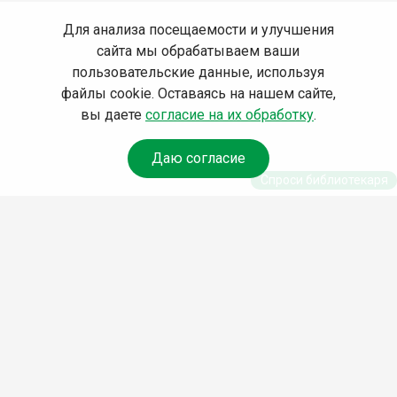
Для анализа посещаемости и улучшения
сайта мы обрабатываем ваши
пользовательские данные, используя
файлы cookie. Оставаясь на нашем сайте,
вы даете
согласие на их обработку
.
Даю согласие
Спроси библиотекаря
© Муниципальное бюджетное учреждение культуры
Ангарского городского округа «Централизованная
библиотечная система» (МБУК «ЦБС»), 2026
Адрес
: 665841, Иркутская обл., г. Ангарск, 17 микрорайон,
дом 4
Телефоны
:
+7 (3955) 55‑10‑22, 55‑09‑61, 55‑09‑69