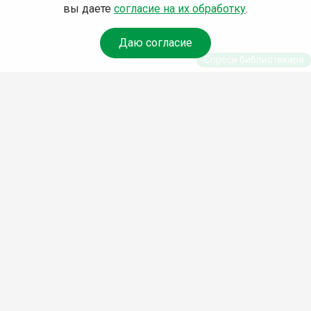
вы даете
согласие на их обработку
.
Даю согласие
Спроси библиотекаря
© Муниципальное бюджетное учреждение культуры
Ангарского городского округа «Централизованная
библиотечная система» (МБУК «ЦБС»), 2026
Адрес
: 665841, Иркутская обл., г. Ангарск, 17 микрорайон,
дом 4
Телефоны
:
+7 (3955) 55‑10‑22, 55‑09‑61, 55‑09‑69
Факс
:
+7 (3955) 55‑47‑19
Электронная почта
:
cbs-angarsk@yandex.ru
Мы в социальных сетях –
#Библиотеки_Ангарска