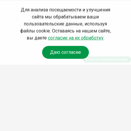
Для анализа посещаемости и улучшения
сайта мы обрабатываем ваши
пользовательские данные, используя
файлы cookie. Оставаясь на нашем сайте,
вы даете
согласие на их обработку
.
Даю согласие
Спроси библиотекаря
© Муниципальное бюджетное учреждение культуры
Ангарского городского округа «Централизованная
библиотечная система» (МБУК «ЦБС»), 2026
Адрес
: 665841, Иркутская обл., г. Ангарск, 17 микрорайон,
дом 4
Телефоны
:
+7 (3955) 55‑10‑22, 55‑09‑61, 55‑09‑69