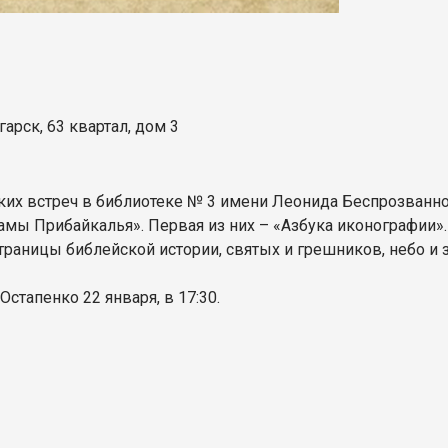
гарск, 63 квартал, дом 3
их встреч в библиотеке № 3 имени Леонида Беспрозванно
мы Прибайкалья». Первая из них – «Азбука иконографии».
страницы библейской истории, святых и грешников, небо и 
стапенко 22 января, в 17:30.