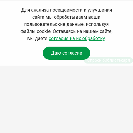
Для анализа посещаемости и улучшения
сайта мы обрабатываем ваши
пользовательские данные, используя
файлы cookie. Оставаясь на нашем сайте,
вы даете
согласие на их обработку
.
Даю согласие
Спроси библиотекаря
© Муниципальное бюджетное учреждение культуры
Ангарского городского округа «Централизованная
библиотечная система» (МБУК «ЦБС»), 2026
Адрес
: 665841, Иркутская обл., г. Ангарск, 17 микрорайон,
дом 4
Телефоны
:
+7 (3955) 55‑10‑22, 55‑09‑61, 55‑09‑69