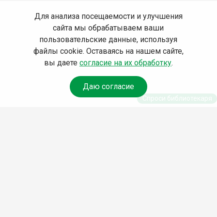
Для анализа посещаемости и улучшения
сайта мы обрабатываем ваши
пользовательские данные, используя
файлы cookie. Оставаясь на нашем сайте,
вы даете
согласие на их обработку
.
Даю согласие
Спроси библиотекаря
© Муниципальное бюджетное учреждение культуры
Ангарского городского округа «Централизованная
библиотечная система» (МБУК «ЦБС»), 2026
Адрес
: 665841, Иркутская обл., г. Ангарск, 17 микрорайон,
дом 4
Телефоны
:
+7 (3955) 55‑10‑22, 55‑09‑61, 55‑09‑69