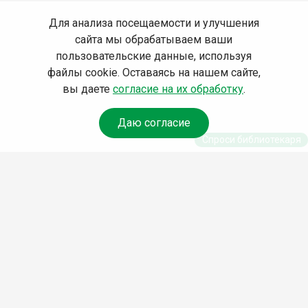
Для анализа посещаемости и улучшения
сайта мы обрабатываем ваши
пользовательские данные, используя
файлы cookie. Оставаясь на нашем сайте,
вы даете
согласие на их обработку
.
Даю согласие
Спроси библиотекаря
© Муниципальное бюджетное учреждение культуры
Ангарского городского округа «Централизованная
библиотечная система» (МБУК «ЦБС»), 2026
Адрес
: 665841, Иркутская обл., г. Ангарск, 17 микрорайон,
дом 4
Телефоны
:
+7 (3955) 55‑10‑22, 55‑09‑61, 55‑09‑69