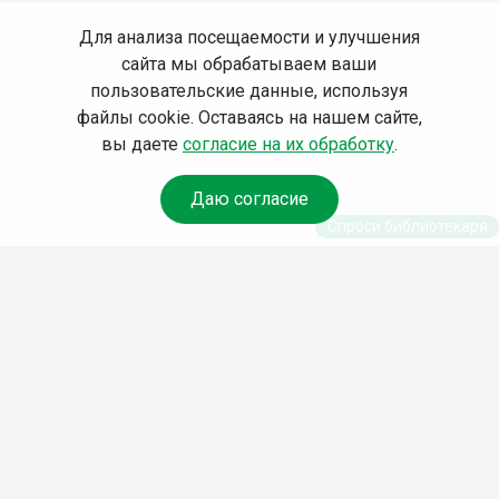
Для анализа посещаемости и улучшения
сайта мы обрабатываем ваши
пользовательские данные, используя
файлы cookie. Оставаясь на нашем сайте,
вы даете
согласие на их обработку
.
Даю согласие
Спроси библиотекаря
© Муниципальное бюджетное учреждение культуры
Ангарского городского округа «Централизованная
библиотечная система» (МБУК «ЦБС»), 2026
Адрес
: 665841, Иркутская обл., г. Ангарск, 17 микрорайон,
дом 4
Телефоны
:
+7 (3955) 55‑10‑22, 55‑09‑61, 55‑09‑69