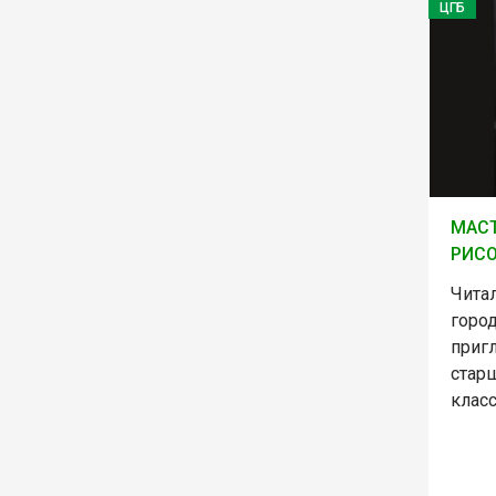
ЦГБ
МАСТ
РИС
Чита
горо
приг
старш
клас