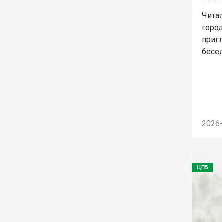
Чита
горо
приг
бесед
2026
ЦГБ