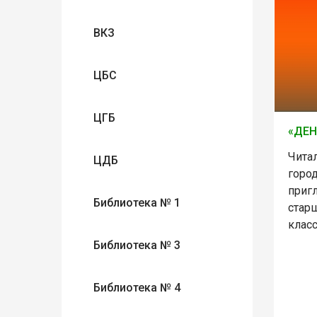
ВКЗ
ЦБС
ЦГБ
«ДЕН
Чита
ЦДБ
горо
приг
Библиотека № 1
старш
клас
Библиотека № 3
Библиотека № 4