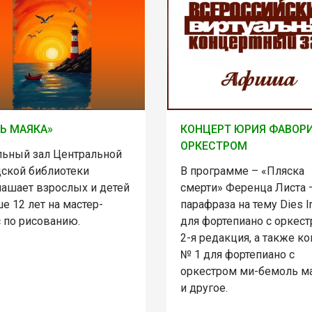
Ь МАЯКА»
КОНЦЕРТ ЮРИЯ ФАВОРИ
ОРКЕСТРОМ
льный зал Центральной
дской библиотеки
В программе – «Пляска
лашает взрослых и детей
смерти» Ференца Листа 
е 12 лет на мастер-
парафраза на тему Dies I
с по рисованию.
для фортепиано с оркест
2-я редакция, а также к
№ 1 для фортепиано с
оркестром ми-бемоль м
и другое.