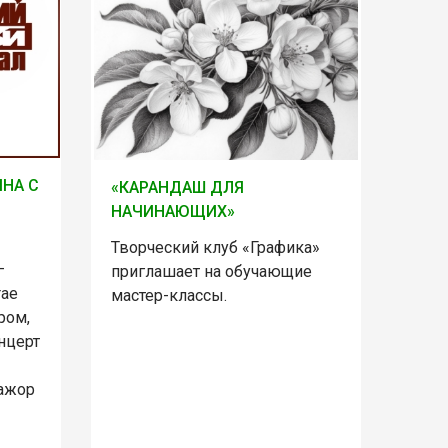
НА С
«КАРАНДАШ ДЛЯ
НАЧИНАЮЩИХ»
Творческий клуб «Графика»
–
приглашает на обучающие
rаe
мастер-классы.
ром,
онцерт
ажор