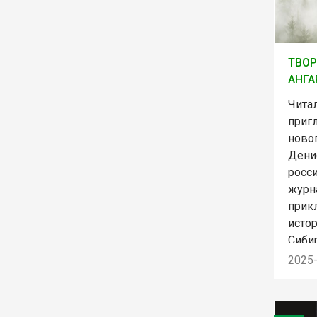
ТВОР
АНГА
Чита
приг
ново
Дени
росси
журна
прик
исто
Сиби
2025