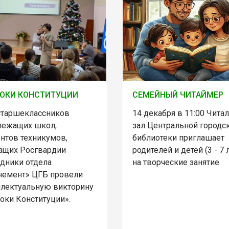
ОКИ КОНСТИТУЦИИ
СЕМЕЙНЫЙ ЧИТАЙМЕР
старшеклассников
14 декабря в 11:00 Чита
лежащих школ,
зал Центральной городс
ентов техникумов,
библиотеки приглашает
ащих Росгвардии
родителей и детей (3 - 7 
удники отдела
на творческие занятие
немент» ЦГБ провели
ллектуальную викторину
оки Конституции».