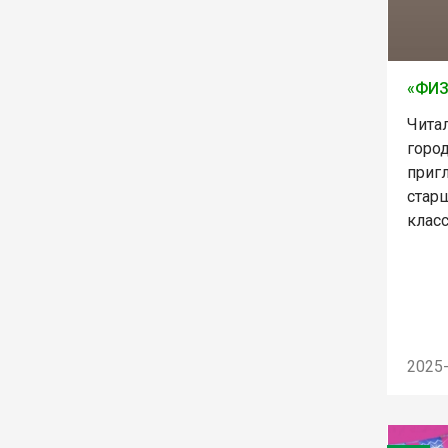
«ФИ
Чита
горо
приг
старш
клас
2025