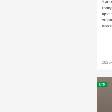
Чита
горо
приг
старш
клас
2025
ЦГБ