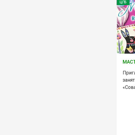
ЦГБ
МАСТ
Приг
занят
«Сов