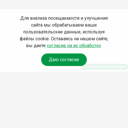
Для анализа посещаемости и улучшения
сайта мы обрабатываем ваши
пользовательские данные, используя
файлы cookie. Оставаясь на нашем сайте,
вы даете
согласие на их обработку
.
Даю согласие
Спроси библиотекаря
© Муниципальное бюджетное учреждение культуры
Ангарского городского округа «Централизованная
библиотечная система» (МБУК «ЦБС»), 2026
Адрес
: 665841, Иркутская обл., г. Ангарск, 17 микрорайон,
дом 4