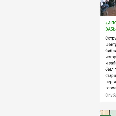
«И П
ЗАБЫ
Сотр
Цент
библ
исто
и заб
был 
стар
перв
город
Опуб