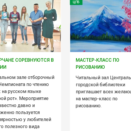
ЦГБ
РЧАНЕ СОРЕВНУЮТСЯ В
МАСТЕР-КЛАСС ПО
НИИ
РИСОВАНИЮ
тальном зале отборочный
Читальный зал Централ
 Чемпионата по чтению
городской библиотеки
х на русском языке
приглашает всех желаю
рой рот». Мероприятие
на мастер-класс по
звестно давно и
рисованию.
уженно пользуется
лярностью у любителей
го полезного вида