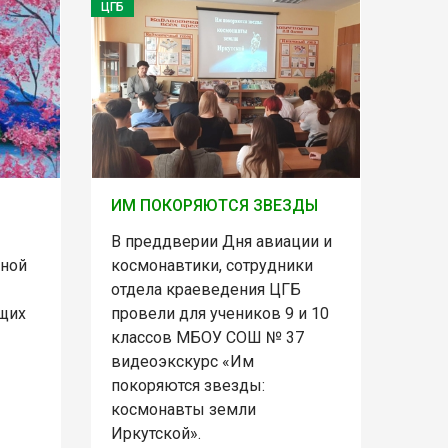
ЦГБ
ИМ ПОКОРЯЮТСЯ ЗВЕЗДЫ
В преддверии Дня авиации и
ьной
космонавтики, сотрудники
отдела краеведения ЦГБ
щих
провели для учеников 9 и 10
классов МБОУ СОШ № 37
видеоэкскурс «Им
покоряются звезды:
космонавты земли
Иркутской».