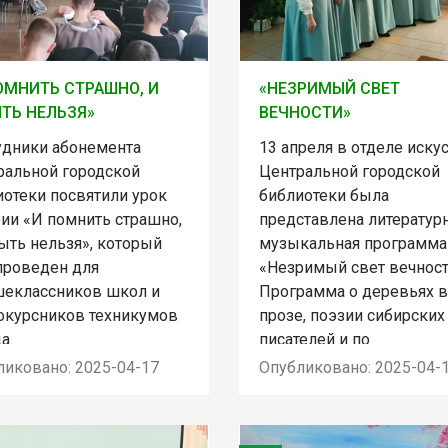
ОМНИТЬ СТРАШНО, И
«НЕЗРИМЫЙ СВЕТ
ТЬ НЕЛЬЗЯ»
ВЕЧНОСТИ»
удники абонемента
13 апреля в отделе иску
ральной городской
Центральной городской
иотеки посвятили урок
библиотеки была
рии «И помнить страшно,
представлена литератур
ыть нельзя», который
музыкальная программа
проведен для
«Незримый свет вечност
шеклассников школ и
Программа о деревьях в
окурсников техникумов
прозе, поэзии сибирских
а.
писателей и по
ликовано: 2025-04-17
Опубликовано: 2025-04-