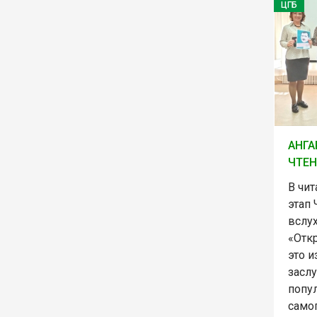
ЦГБ
АНГА
ЧТЕ
В чи
этап
вслу
«Отк
это и
засл
попу
само