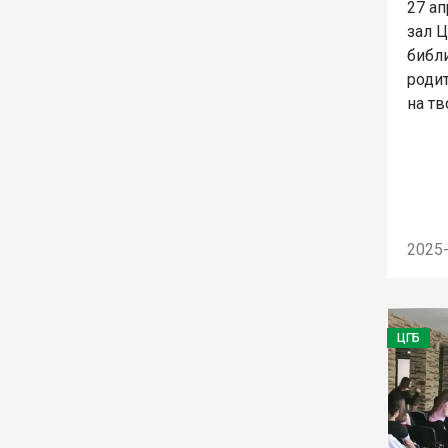
27 ап
зал 
библ
родит
на тв
2025
ЦГБ