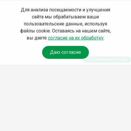
Для анализа посещаемости и улучшения
сайта мы обрабатываем ваши
пользовательские данные, используя
файлы cookie. Оставаясь на нашем сайте,
вы даете
согласие на их обработку
.
Даю согласие
Спроси библиотекаря
© Муниципальное бюджетное учреждение культуры
Ангарского городского округа «Централизованная
библиотечная система» (МБУК «ЦБС»), 2026
Адрес
: 665841, Иркутская обл., г. Ангарск, 17 микрорайон,
дом 4
Телефоны
:
+7 (3955) 55‑10‑22, 55‑09‑61, 55‑09‑69