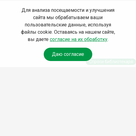
Для анализа посещаемости и улучшения
сайта мы обрабатываем ваши
пользовательские данные, используя
файлы cookie. Оставаясь на нашем сайте,
вы даете
согласие на их обработку
.
Даю согласие
Спроси библиотекаря
© Муниципальное бюджетное учреждение культуры
Ангарского городского округа «Централизованная
библиотечная система» (МБУК «ЦБС»), 2026
Адрес
: 665841, Иркутская обл., г. Ангарск, 17 микрорайон,
дом 4
Телефоны
:
+7 (3955) 55‑10‑22, 55‑09‑61, 55‑09‑69