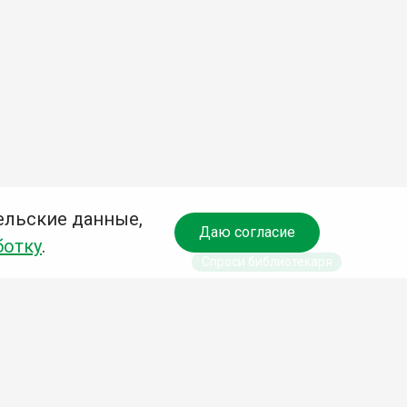
ельские данные,
Даю согласие
ботку
.
Спроси библиотекаря
чредитель:
омитет по культуре и молодежной политике АГО