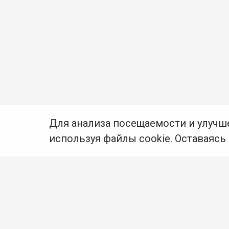
Для анализа посещаемости и улучш
используя файлы cookie. Оставаясь
© Муниципальное бюджетное учреждение культуры
Ангарского городского округа «Централизованная
библиотечная система» (МБУК «ЦБС»), 2026