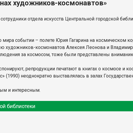
инах художников-космонавтов»
сотрудники отдела искусств Центральной городской библио
о мира событии – полете Юрия Гагарина на космическом ко
тью художников-космонавтов Алексея Леонова и Владими
аблюдения за космосом, тоже были представлены внимани
спонируют, репродукции печатают в книгах о космосе и ко
 (1990) неоднократно выставлялась в залах Государствен
ым и интересным.
ой библиотеки