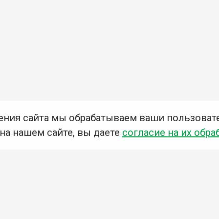
ения сайта мы обрабатываем ваши пользоват
 на нашем сайте, вы даете
согласие на их обра
Мы в социальных сетях –
#Библиотеки_Ангарска
У
К