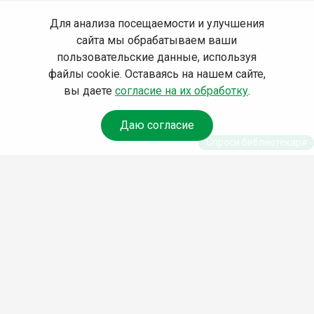
Для анализа посещаемости и улучшения
сайта мы обрабатываем ваши
пользовательские данные, используя
файлы cookie. Оставаясь на нашем сайте,
вы даете
согласие на их обработку
.
Даю согласие
Спроси библиотекаря
© Муниципальное бюджетное учреждение культуры
Ангарского городского округа «Централизованная
библиотечная система» (МБУК «ЦБС»), 2026
Адрес
: 665841, Иркутская обл., г. Ангарск, 17 микрорайон,
дом 4
Телефоны
:
+7 (3955) 55‑10‑22, 55‑09‑61, 55‑09‑69