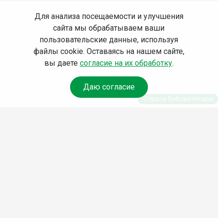
Для анализа посещаемости и улучшения
сайта мы обрабатываем ваши
пользовательские данные, используя
файлы cookie. Оставаясь на нашем сайте,
вы даете
согласие на их обработку
.
Даю согласие
Спроси библиотекаря
© Муниципальное бюджетное учреждение культуры
Ангарского городского округа «Централизованная
библиотечная система» (МБУК «ЦБС»), 2026
Адрес
: 665841, Иркутская обл., г. Ангарск, 17 микрорайон,
дом 4
Телефоны
:
+7 (3955) 55‑10‑22, 55‑09‑61, 55‑09‑69