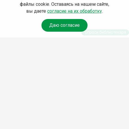
файлы cookie. Оставаясь на нашем сайте,
вы даете
согласие на их обработку
.
Даю согласие
Спроси библиотекаря
© Муниципальное бюджетное учреждение культуры
Ангарского городского округа «Централизованная
библиотечная система» (МБУК «ЦБС»), 2026
Адрес
: 665841, Иркутская обл., г. Ангарск, 17 микрорайон,
дом 4
Телефоны
:
+7 (3955) 55‑10‑22, 55‑09‑61, 55‑09‑69
Факс
:
+7 (3955) 55‑47‑19
Электронная почта
:
cbs-angarsk@yandex.ru