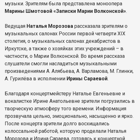
музыки. Зрителям была представлена моноопера
Марины Шмотовой «Записки Марии Волконской»
.
Ведущая
Наталья Морозова
рассказала зрителям о
музыкальных салонах России первой четверти XIX
столетия, о музыкальных салонах декабристов в
Иркутске, а также о хозяйках этих учреждений – в
частности, о Марии Волконской. Во время рассказа
слушатели смогли насладиться музыкальными
произведениями А. Алябьева, А. Варламова, М. Глинки,
А. Гурилёва в исполнении
Ирины Сараевой
.
Благодаря концертмейстеру Наталье Евгеньевне и
вокалистке Ирине Анатольевне зрители погрузились в
творческую атмосферу того времени. Информация
прозвучала цельно, эмоционально, насыщенно и ярко.
После концерта зрители долго восхищались
колоссальной работой, которую проделали Наталья
Морозова и Ирина Сараева, готовясь к концертной