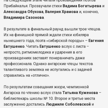
На следующем этапе читали произведения поэтов
Прибайкалья. Прозвучали стихи
Вадима Богатырева
и
Александра Обухова
,
Валерия Храмова
и, конечно,
Владимира Сазонова
.
В результате в финальный раунд вышли трое чтецов.
Их на финишной прямой ждали стихи юбиляра
нынешнего года, поэта «сибирской породы» –
Евгения
Евтушенко
. Читать
Евтушенко
вслух с листа –
непросто, ритмомелодика и ударения в его
произведениях заставят понервничать даже
профессионала. Однако ангарские чтецы текстов
талантливого земляка не испугались и с задачей
справились на «отлично».
По результатам совещания жюри, чемпионкой
Ангарска по чтению вслух стала
Татьяна Куженова
–
библиотекарь школы № 10. Второе и третье места
заслуженно достались
Людмиле Соболевской
и