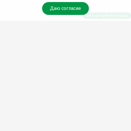
Даю согласие
Спроси библиотекаря
© Муниципальное бюджетное учреждение культуры
Ангарского городского округа «Централизованная
библиотечная система» (МБУК «ЦБС»), 2026
Адрес
: 665841, Иркутская обл., г. Ангарск, 17 микрорайон,
дом 4
Телефоны
:
+7 (3955) 55‑10‑22, 55‑09‑61, 55‑09‑69
Факс
:
+7 (3955) 55‑47‑19
Электронная почта
:
cbs-angarsk@yandex.ru
Мы в социальных сетях –
#Библиотеки_Ангарска