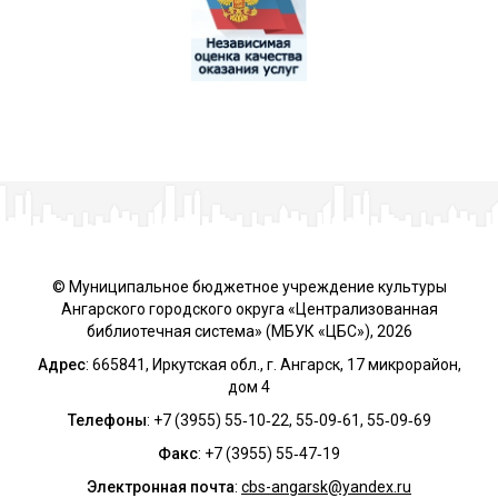
Ангарск, 18 микрорайон, дом 1
+7 (3955) 65-25-42
litart-angarsk2014@yandex.ru
Подробнее...
Центральная детская библиотека им. А.
Гайдара
Ангарск, 106 квартал, дом 8
+7 (3955) 52-30-58
© Муниципальное бюджетное учреждение культуры
Ангарского городского округа «Централизованная
gaidarovka@yandex.ru
библиотечная система» (МБУК «ЦБС»), 2026
Адрес
Подробнее...
: 665841, Иркутская обл., г. Ангарск, 17 микрорайон,
дом 4
Библиотека №1 им. В. Алексеева
Телефоны
:
+7 (3955) 55‑10‑22, 55‑09‑61, 55‑09‑69
Ангарск, 206 квартал, дом 3
Факс
:
+7 (3955) 55‑47‑19
+7 (3955) 54-50-80
Электронная почта
:
cbs-angarsk@yandex.ru