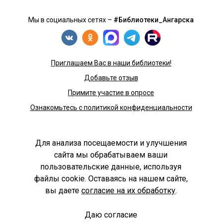
biblioteka-filial1cbs@yandex.ru
Мы в социальных сетях –
#Библиотеки_Ангарска
Подробнее...
Библиотека №2
Приглашаем Вас в наши библиотеки!
Ангарск, микрорайон Цементный, ул. Лесная,
Добавьте отзыв
дом 11, МЦ «Скрепка»
Примите участие в опросе
+7 (3955) 95-77-17
Ознакомьтесь с политикой конфиденциальности
cbs.fil.2@mail.ru
Учредитель:
Подробнее...
Для анализа посещаемости и улучшения
Комитет по культуре и молодежной политике АГО
сайта мы обрабатываем ваши
Библиотека №3 им. Л. Беспрозванного
Независимая оценка качества библиотечных услуг
пользовательские данные, используя
Ангарск, 63 квартал, дом 3
файлы cookie. Оставаясь на нашем сайте,
+7 (3955) 52-27-14
вы даете
согласие на их обработку
.
cbs.fil.3@yandex.ru
Разработка сайта:
Даю согласие
Деловой сайт