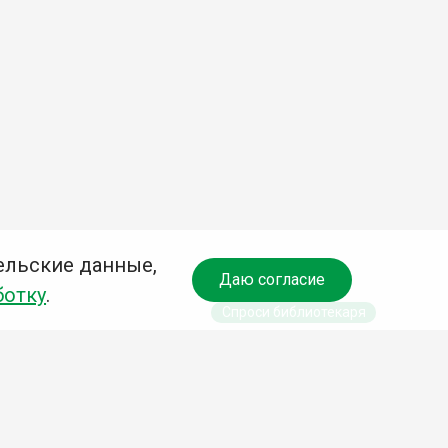
ельские данные,
Даю согласие
ботку
.
Спроси библиотекаря
чредитель: