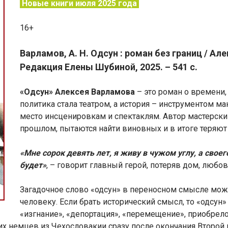
Новые книги июля 2025 года
16+
Варламов, А. Н. Одсун : роман без границ / Ал
Редакция Елены Шубиной, 2025. – 541 с.
«Одсун» Алексея Варламова
– это роман о времени,
политика стала театром, а история – инструментом ма
место инсценировкам и спектаклям. Автор мастерски 
прошлом, пытаются найти виновных и в итоге теряют 
«Мне сорок девять лет, я живу в чужом углу, а своего
будет»
, – говорит главный герой, потеряв дом, любо
Загадочное слово «одсун» в переносном смысле можн
человеку. Если брать исторический смысл, то «одсун
«изгнание», «депортация», «перемещение», приобрел
их немцев из Чехословакии сразу после окончания Второй