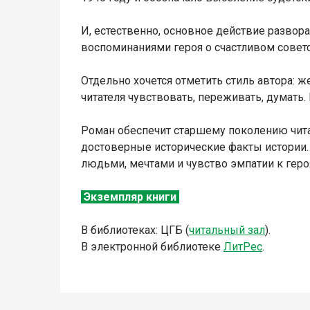
И, естественно, основное действие развор
воспоминаниями героя о счастливом советск
Отдельно хочется отметить стиль автора: ж
читателя чувствовать, переживать, думать
Роман обеспечит старшему поколению чита
достоверные исторические факты истории.
людьми, мечтами и чувство эмпатии к геро
Экземпляр книги
В библиотеках: ЦГБ (
читальный зал
).
В электронной библиотеке
Л
итР
ес
.