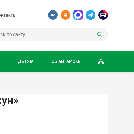
онтакты
М
ДЕТЯМ
ОБ АНГАРСКЕ
сун»