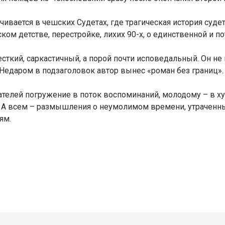
ачивается в чешских Судетах, где трагическая история суд
ом детстве, перестройке, лихих 90-х, о единственной и по
есткий, саркастичный, а порой почти исповедальный. Он не
. Недаром в подзаголовок автор вынес «роман без границ».
телей погружение в поток воспоминаний, молодому – в ху
 А всем – размышления о неумолимом времени, утраченны
ям.