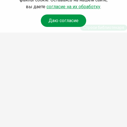
вы даете
согласие на их обработку
.
Даю согласие
Спроси библиотекаря
© Муниципальное бюджетное учреждение культуры
Ангарского городского округа «Централизованная
библиотечная система» (МБУК «ЦБС»), 2026
Адрес
: 665841, Иркутская обл., г. Ангарск, 17 микрорайон,
дом 4
Телефоны
:
+7 (3955) 55‑10‑22, 55‑09‑61, 55‑09‑69
Факс
:
+7 (3955) 55‑47‑19
Электронная почта
:
cbs-angarsk@yandex.ru
Мы в социальных сетях –
#Библиотеки_Ангарска