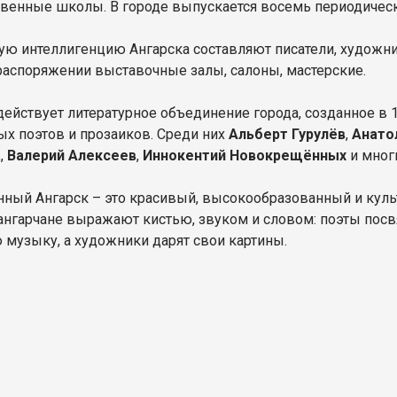
венные школы. В городе выпускается восемь периодически
ую интеллигенцию Ангарска составляют писатели, художн
распоряжении выставочные залы, салоны, мастерские.
действует литературное объединение города, созданное в 
ых поэтов и прозаиков. Среди них
Альберт Гурулёв
,
Анато
а
,
Валерий Алексеев
,
Иннокентий Новокрещённых
и мног
ный Ангарск – это красивый, высокообразованный и кул
ангарчане выражают кистью, звуком и словом: поэты пос
 музыку, а художники дарят свои картины.