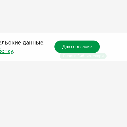
ельские данные,
Даю согласие
ботку
.
Спроси библиотекаря
чредитель:
омитет по культуре и молодежной политике АГО
езависимая оценка качества библиотечных услуг