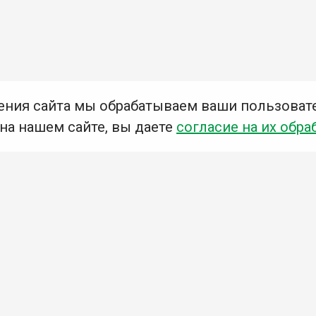
ения сайта мы обрабатываем ваши пользоват
 на нашем сайте, вы даете
согласие на их обра
Мы в социальных сетях –
#Библиотеки_Ангарска
У
К
Н
Приглашаем Вас в наши библиотеки!
Добавьте отзыв