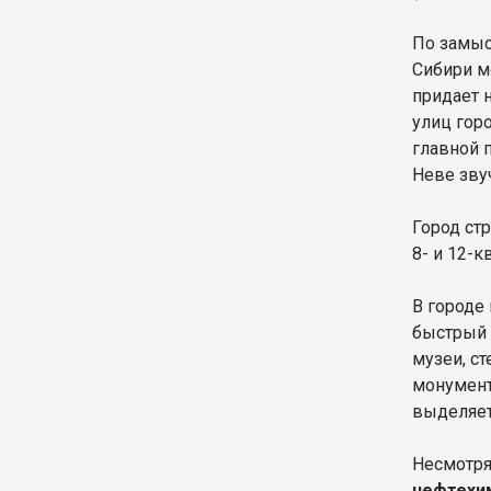
По замыс
Сибири м
придает 
улиц гор
главной 
Неве звуч
Город ст
8- и 12-
В городе
быстрый 
музеи, с
монумент
выделяе
Несмотря
нефтехи