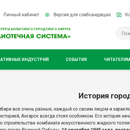
Личный кабинет
Версия для слабовидящих
К
ТУРЫ АНГАРСКОГО ГОРОДСКОГО ОКРУГА
ЕАТИВНЫХ ИНДУСТРИЙ
СОБЫТИЯ
ЧИТАТЕЛЯ
История горо
ибири все очень разные, каждый со своим лицом и характер
историей, Ангарск всегда стоял особняком. Его история на
о строительстве комбината искусственного жидкого топли
разу после Великой Победы,
14 сентября 1945 года, пост