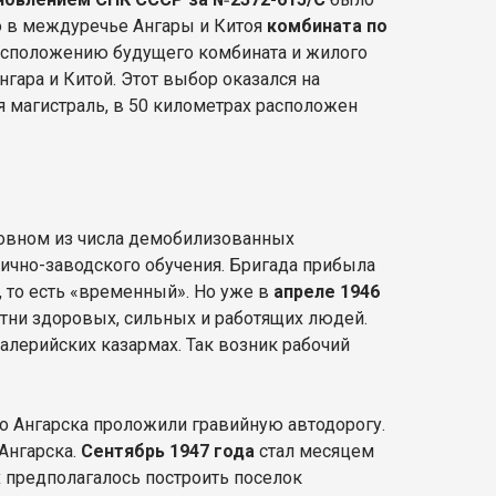
во в междуречье Ангары и Китоя
комбината по
расположению будущего комбината и жилого
гара и Китой. Этот выбор оказался на
 магистраль, в 50 километрах расположен
новном из числа демобилизованных
чно-заводского обучения. Бригада прибыла
, то есть «временный». Но уже в
апреле 1946
отни здоровых, сильных и работящих людей.
лерийских казармах. Так возник рабочий
о Ангарска проложили гравийную автодорогу.
Ангарска.
Сентябрь 1947 года
стал месяцем
х предполагалось построить поселок