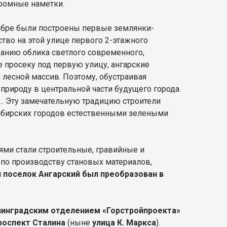
кромные наметки.
тябре были построены первые землянки-
тво на этой улице первого 2-этажного
данию облика светлого современного,
е просеку под первую улицу, ангарские
 лесной массив. Поэтому, обустраивая
рироду в центральной части будущего города.
…. Эту замечательную традицию строители
 сибирских городов естественными зелеными
ями стали строительные, гравийные и
о производству становых материалов,
й поселок Ангарский был преобразован в
инградским отделением «Горстройпроекта»
проспект Сталина
(ныне
улица К. Маркса
).