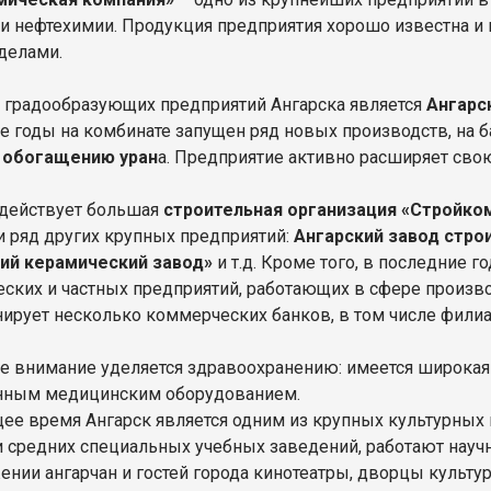
и нефтехимии. Продукция предприятия хорошо известна и п
еделами.
 градообразующих предприятий Ангарска является
Ангарс
е годы на комбинате запущен ряд новых производств, на 
о обогащению уран
а. Предприятие активно расширяет св
 действует большая
строительная организация «Стройко
и ряд других крупных предприятий:
Ангарский завод стро
ий керамический завод»
и т.д. Кроме того, в последние 
ских и частных предприятий, работающих в сфере производ
ирует несколько коммерческих банков, в том числе филиа
е внимание уделяется здравоохранению: имеется широкая
нным медицинским оборудованием.
щее время Ангарск является одним из крупных культурных 
 средних специальных учебных заведений, работают науч
ении ангарчан и гостей города кинотеатры, дворцы культу