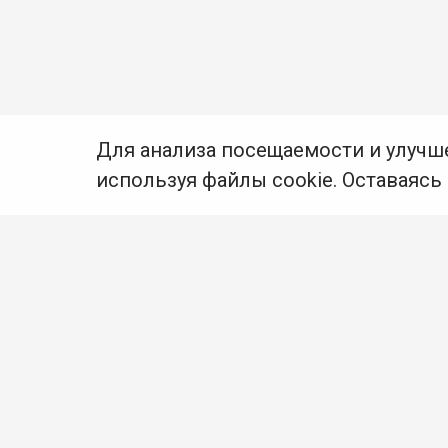
Для анализа посещаемости и улучш
используя файлы cookie. Оставаясь
© Муниципальное бюджетное учреждение культуры
Ангарского городского округа «Централизованная
библиотечная система» (МБУК «ЦБС»), 2026
Адрес
: 665841, Иркутская обл., г. Ангарск,
17 микрорайон, дом 4
Телефоны
:
+7 (3955) 55‑10‑22, 55‑09‑61, 55‑09‑69