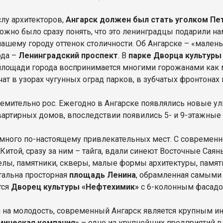
лу архитекторов,
Ангарск должен был стать уголком Пе
ожно было сразу понять, что это ленинградцы подарили нам
нашему городу оттенок столичности. Об Ангарске – «мален
ода –
Ленинградский проспект
. В
парке Дворца культуры
площади города воспринимается многими горожанами как 
ат в узорах чугунных оград парков, в зубчатых фронтонах 
ремительно рос. Ежегодно в Ангарске появлялись новые ул
квартирных домов, впоследствии появились 5- и 9-этажные
 много по-настоящему привлекательных мест. С современ
Китой, сразу за ним – тайга, вдали синеют Восточные Саян
телы, памятники, скверы, малые формы архитектуры, памятн
альна просторная
площадь Ленина
, обрамленная самыми
тся
Дворец культуры «Нефтехимик»
с 6-колонным фасадо
 на молодость, современный Ангарск является крупным 
мическая компания»
– одно из крупнейших предприятий в