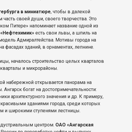
тербурга в миниатюре
, чтобы в далекой
 часть своей души, своего творчества. Это
ьком Питере» напоминает название одной из
 «Нефтехимик»
есть свои львы, а шпиль на
модель Адмиралтейства. Мотивы города на
на фасадах зданий, в орнаментах, лепнине.
ицы, началось строительство целых кварталов
 кварталы и микрорайоны.
ной набережной открывается панорама на
ы. Ангарск богат на достопримечательности:
ики архитектурного значения и др. К примеру,
 красивыми зданиями города, среди которых
м и широкими ступенями лестницы.
индустриальным центром.
ОАО «Ангарская
 России по переработке нефти и выпуску