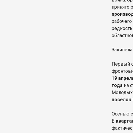
принято 
производ
рабочего
редкость
областно
Закипела
Первый с
фронтови
19 апрел
года
на с
Молодых 
поселок
Осенью с
В
кварта
фактичес