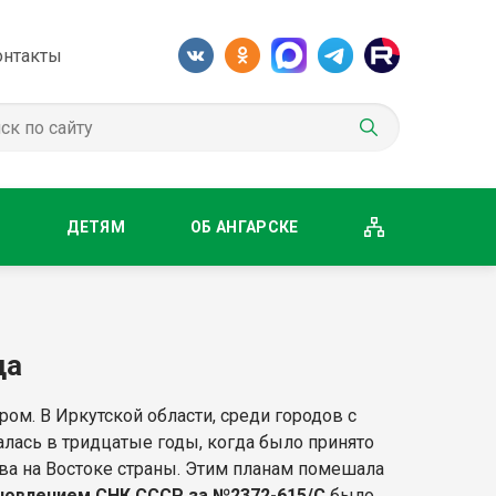
онтакты
М
ДЕТЯМ
ОБ АНГАРСКЕ
да
ом. В Иркутской области, среди городов с
чалась в тридцатые годы, когда было принято
ва на Востоке страны. Этим планам помешала
ановлением СНК СССР за №2372-615/С
было