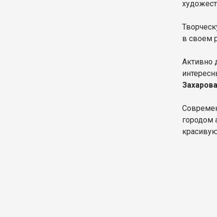
художест
Творческ
в своем 
Активно 
интересн
Захаров
Современ
городом 
красивую