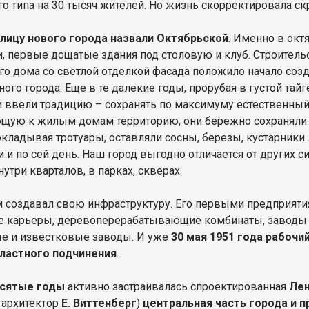
го типа на 30 тысяч жителей. Но жизнь скорректировала с
лицу нового города назвали Октябрьской
. Именно в ок
, первые дощатые здания под столовую и клуб. Строительс
го дома со светлой отделкой фасада положило начало соз
ого города. Еще в те далекие годы, прорубая в густой тайг
и ввели традицию – сохранять по максимуму естественный
щую к жилым домам территорию, они бережно сохраняли п
кладывая тротуары, оставляли сосны, березы, кустарники
и и по сей день. Наш город выгодно отличается от других
утри кварталов, в парках, скверах.
м создавал свою инфраструктуру. Его первыми предприяти
 карьеры, деревоперерабатывающие комбинаты, заводы п
е и известковые заводы. И уже
30 мая 1951 года рабочи
ластного подчинения
.
сятые годы
активно застраивалась спроектированная
Лен
 архитектор
Е. Виттенберг
)
центральная часть города и 