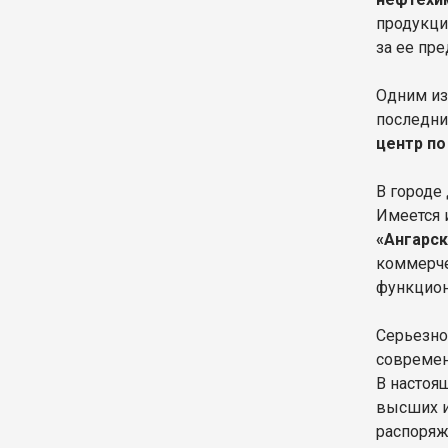
продукци
за ее пр
Одним из
последни
центр п
В городе
Имеется 
«Ангарск
коммерче
функцион
Серьезно
совреме
В настоя
высших и
распоряж