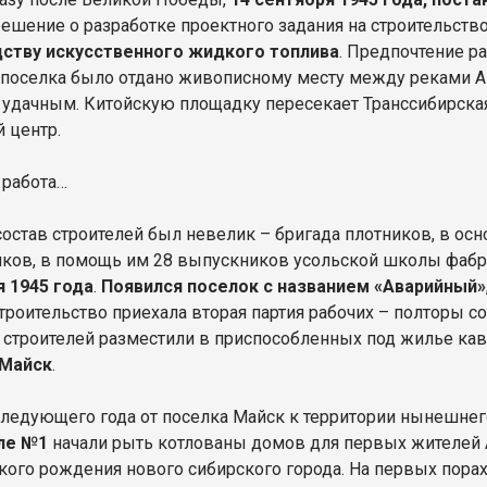
решение о разработке проектного задания на строительст
ству искусственного жидкого топлива
. Предпочтение 
 поселка было отдано живописному месту между реками Ан
 удачным. Китойскую площадку пересекает Транссибирская
й центр.
 работа…
остав строителей был невелик – бригада плотников, в ос
ков, в помощь им 28 выпускников усольской школы фабри
я 1945 года
.
Появился поселок с названием «Аварийный»
троительство приехала вторая партия рабочих – полторы с
строителей разместили в приспособленных под жилье кава
 Майск
.
ледующего года от поселка Майск к территории нынешнег
ле №1
начали рыть котлованы домов для первых жителей 
кого рождения нового сибирского города. На первых пора