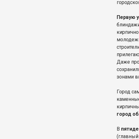
городско
Первую у
блиндажи
кирпично
молодежн
строител
прилегаю
Даже про
сохранил
зонами вн
Город са
каменные
кирпичны
город об
В
пятиде
(главный