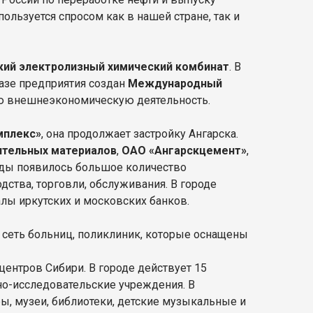
ользуется спросом как в нашей стране, так и
кий электролизный химический комбинат
. В
базе предприятия создан
Международный
ою внешнеэкономическую деятельность.
мплекс»
, она продолжает застройку Ангарска.
ительных материалов
,
ОАО «Ангарскцемент»
,
годы появилось большое количество
ства, торговли, обслуживания. В городе
лы иркутских и московских банков.
 сеть больниц, поликлиник, которые оснащены
центров Сибири. В городе действует 15
но-исследовательские учреждения. В
ры, музеи, библиотеки, детские музыкальные и