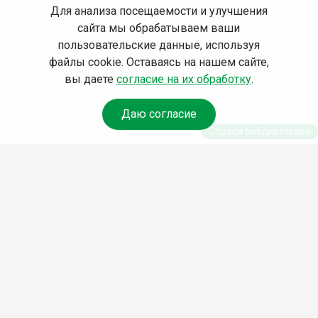
Для анализа посещаемости и улучшения
сайта мы обрабатываем ваши
пользовательские данные, используя
файлы cookie. Оставаясь на нашем сайте,
вы даете
согласие на их обработку
.
Даю согласие
Спроси библиотекаря
© Муниципальное бюджетное учреждение культуры
Ангарского городского округа «Централизованная
библиотечная система» (МБУК «ЦБС»), 2026
Адрес
: 665841, Иркутская обл., г. Ангарск, 17 микрорайон,
дом 4
Телефоны
:
+7 (3955) 55‑10‑22, 55‑09‑61, 55‑09‑69