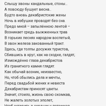
Слышу звоны кандальные, стоны...
А повсюду бушует весна...
Будто вновь декабристские жены
Ночь в избушке проводят без сна.
Предо мной
–
запылённою лентой
–
Возникает средь выжженных трав
В горьких песнях народом воспетый,
В звон железа закованный тракт.
Здесь, где толпы досужих туристов,
Сбившись в круг, как на сходке, галдят,
Измождённо глаза декабристов
Из гранитного камня глядят.
Как обычай возник, неизвестно,
Но, чтоб сбылись дела и мечты,
Перед свадьбой жених и невеста
Декабристам приносят цветы.
Значит, стоило, жизнь свою скомкав,
Не жалеть золотых эполет,
Чтоб оставить в сердцах у потомков