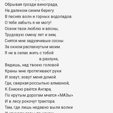
Обрывая грозди винограда,
На далеком синем берегу
В песнях волн и горных водопадов
О тебе забыть я не могу!
Осени твои люблю и вёсны,
Трудовую смену лет и зим,
Снятся мне задумчивые сосны
За окном распахнутым моим.
Я не в силах жить с тобой
в разлуке,
Видишь, над твоею головой
Краны мне протягивают руки
И зовут, зовут меня домой.
Где, сверкая россыпью алмазной,
К Енисею рвётся Ангара,
По крутым дорогам мчатся «МАЗы»
И в лесу рокочут трактора.
Там, где лишь недавно выли волки