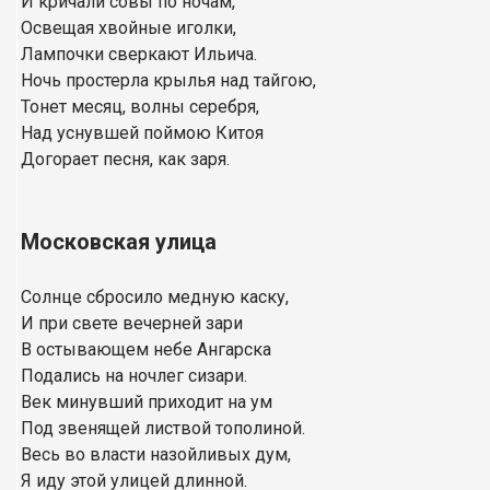
И кричали совы по ночам,
Освещая хвойные иголки,
Лампочки сверкают Ильича.
Ночь простерла крылья над тайгою,
Тонет месяц, волны серебря,
Над уснувшей поймою Китоя
Догорает песня, как заря.
Московская улица
Солнце сбросило медную каску,
И при свете вечерней зари
В остывающем небе Ангарска
Подались на ночлег сизари.
Век минувший приходит на ум
Под звенящей листвой тополиной.
Весь во власти назойливых дум,
Я иду этой улицей длинной.