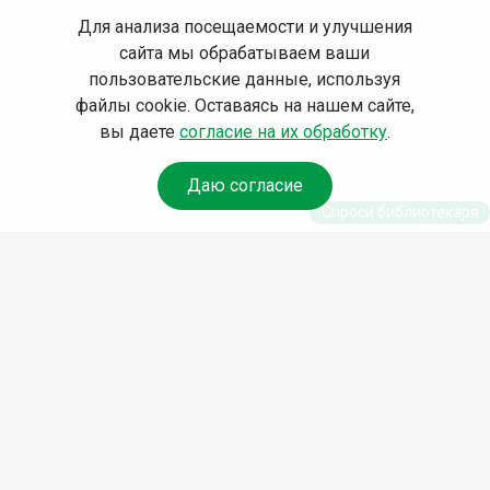
Для анализа посещаемости и улучшения
сайта мы обрабатываем ваши
пользовательские данные, используя
файлы cookie. Оставаясь на нашем сайте,
вы даете
согласие на их обработку
.
Даю согласие
Спроси библиотекаря
© Муниципальное бюджетное учреждение культуры
Ангарского городского округа «Централизованная
библиотечная система» (МБУК «ЦБС»), 2026
Адрес
: 665841, Иркутская обл., г. Ангарск, 17 микрорайон,
дом 4
Телефоны
:
+7 (3955) 55‑10‑22, 55‑09‑61, 55‑09‑69