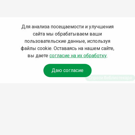
Для анализа посещаемости и улучшения
сайта мы обрабатываем ваши
пользовательские данные, используя
файлы cookie. Оставаясь на нашем сайте,
вы даете
согласие на их обработку
.
Даю согласие
Спроси библиотекаря
© Муниципальное бюджетное учреждение культуры
Ангарского городского округа «Централизованная
библиотечная система» (МБУК «ЦБС»), 2026
Адрес
: 665841, Иркутская обл., г. Ангарск, 17 микрорайон,