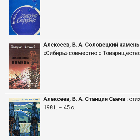
Алексеев, В. А. Соловецкий камень
«Сибирь» совместно с Товариществом 
Алексеев, В. А. Станция Свеча
: сти
1981. – 45 с.