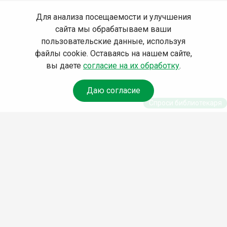
Для анализа посещаемости и улучшения
сайта мы обрабатываем ваши
пользовательские данные, используя
файлы cookie. Оставаясь на нашем сайте,
вы даете
согласие на их обработку
.
Даю согласие
Спроси библиотекаря
© Муниципальное бюджетное учреждение культуры
Ангарского городского округа «Централизованная
библиотечная система» (МБУК «ЦБС»), 2026
Адрес
: 665841, Иркутская обл., г. Ангарск, 17 микрорайон,
дом 4
Телефоны
:
+7 (3955) 55‑10‑22, 55‑09‑61, 55‑09‑69