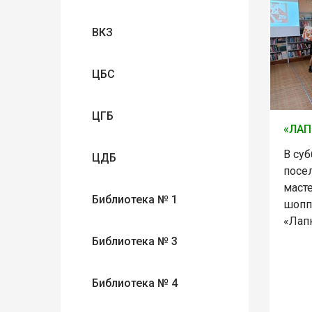
ВКЗ
ЦБС
ЦГБ
«ЛАП
В суб
ЦДБ
посе
масте
Библиотека № 1
шопп
«Лапк
Библиотека № 3
Библиотека № 4