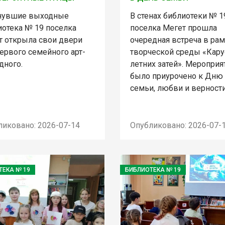
нувшие выходные
В стенах библиотеки № 1
иотека № 19 поселка
поселка Мегет прошла
т открыла свои двери
очередная встреча в ра
ервого семейного арт-
творческой среды «Кару
дного.
летних затей». Мероприя
было приурочено к Дню
семьи, любви и верности
ликовано: 2026-07-14
Опубликовано: 2026-07-
ТЕКА № 19
БИБЛИОТЕКА № 19