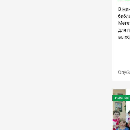
В ми
библ
Меге
для п
выхо
Опуб
БИБЛИО