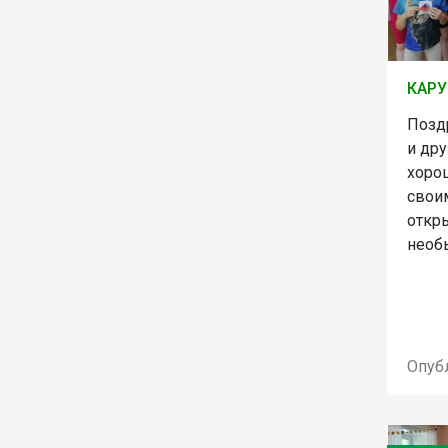
КАРУ
Позд
и дру
хоро
свои
откр
необ
Опуб