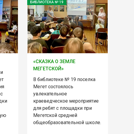
БИБЛИОТЕКА № 19
«СКАЗКА О ЗЕМЛЕ
МЕГЕТСКОЙ»
ии
ет
В библиотеке № 19 поселка
ия
Мегет состоялось
 с
увлекательное
дки
краеведческое мероприятие
для ребят с площадки при
шую
Мегетской средней
общеобразовательной школе.