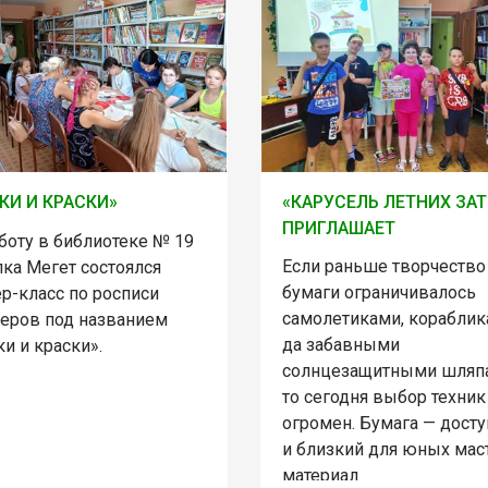
КИ И КРАСКИ»
«КАРУСЕЛЬ ЛЕТНИХ ЗАТ
ПРИГЛАШАЕТ
боту в библиотеке № 19
Если раньше творчество
лка Мегет состоялся
бумаги ограничивалось
р-класс по росписи
самолетиками, корабли
еров под названием
да забавными
и и краски».
солнцезащитными шляп
то сегодня выбор техник
огромен. Бумага — дост
и близкий для юных мас
материал