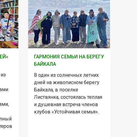
ЕЙ»
ГАРМОНИЯ СЕМЬИ НА БЕРЕГУ
БАЙКАЛА
 из
В один из солнечных летних
дней на живописном берегу
ками
Байкала, в поселке
Листвянка, состоялась теплая
ами,
и душевная встреча членов
клубов «Устойчивая семья».
упный
теров