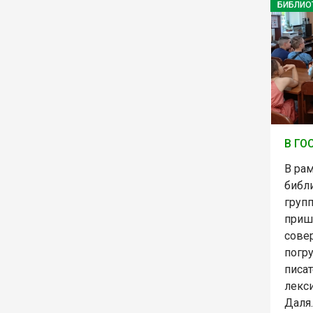
БИБЛИО
В ГО
В ра
библ
групп
приш
сове
погр
писат
лекс
Даля.