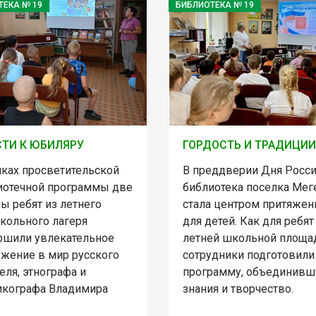
ТЕКА № 19
БИБЛИОТЕКА № 19
СТИ К ЮБИЛЯРУ
ГОРДОСТЬ И ТРАДИЦИИ
мках просветительской
В преддверии Дня Росс
иотечной программы две
библиотека поселка Мег
ы ребят из летнего
стала центром притяжен
кольного лагеря
для детей. Как для ребят
ршили увлекательное
летней школьной площа
ужение в мир русского
сотрудники подготовили
еля, этнографа и
программу, объединив
икографа Владимира
знания и творчество.