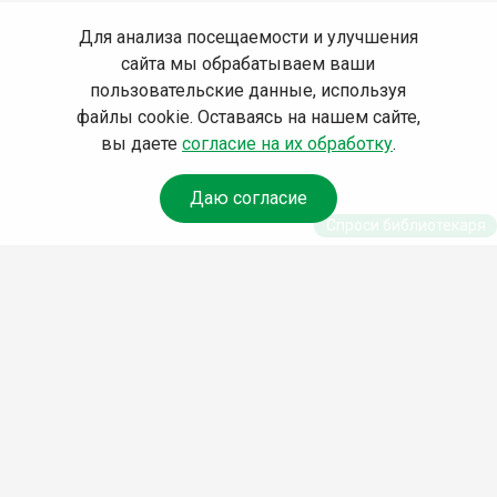
Для анализа посещаемости и улучшения
сайта мы обрабатываем ваши
пользовательские данные, используя
файлы cookie. Оставаясь на нашем сайте,
вы даете
согласие на их обработку
.
Даю согласие
Спроси библиотекаря
© Муниципальное бюджетное учреждение культуры
Ангарского городского округа «Централизованная
библиотечная система» (МБУК «ЦБС»), 2026
Адрес
: 665841, Иркутская обл., г. Ангарск, 17 микрорайон,
дом 4
Телефоны
:
+7 (3955) 55‑10‑22, 55‑09‑61, 55‑09‑69