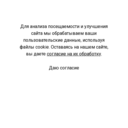
Для анализа посещаемости и улучшения
сайта мы обрабатываем ваши
пользовательские данные, используя
файлы cookie. Оставаясь на нашем сайте,
вы даете
согласие на их обработку
.
Даю согласие
Спроси библиотекаря
© Муниципальное бюджетное учреждение культуры
Ангарского городского округа «Централизованная
библиотечная система» (МБУК «ЦБС»), 2026
Адрес
: 665841, Иркутская обл., г. Ангарск, 17 микрорайон,