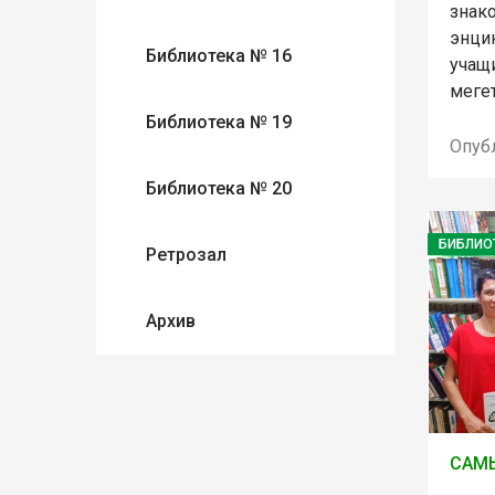
знак
энци
Библиотека № 16
учащи
меге
Библиотека № 19
Опуб
Библиотека № 20
БИБЛИО
Ретрозал
Архив
САМ