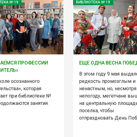
ТЕКА № 19
БИБЛИОТЕКА № 19
ЧАЕМСЯ ПРОФЕССИИ
ЕЩЕ ОДНА ВЕСНА ПОБ
ИТЕЛЬ»
В этом году 9 мая выдал
коле осознанного
редкость промозглым и
ельства», которая
ненастным, но, несмотря
тает при библиотеке №
непогоду, мегетчане вы
родолжаются занятия.
на центральную площад
поселка, чтобы
отпраздновать День По