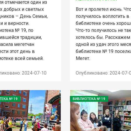
я отмечается один из
х добрых и светлых
Вот и пролетел июнь. Чт
дников – День Семьи,
получилось воплотить в
и и верности.
библиотеке очень хорош
отека № 19, по
Что-то получилось не так
ившейся традиции,
хотелось бы. Расскажем
ласила мегетчан
одной из удач этого мес
сти этот день в
библиотеке № 19 поселк
иотеке всей семьей.
Мегет.
ликовано: 2024-07-10
Опубликовано: 2024-07-
ТЕКА № 19
БИБЛИОТЕКА № 19