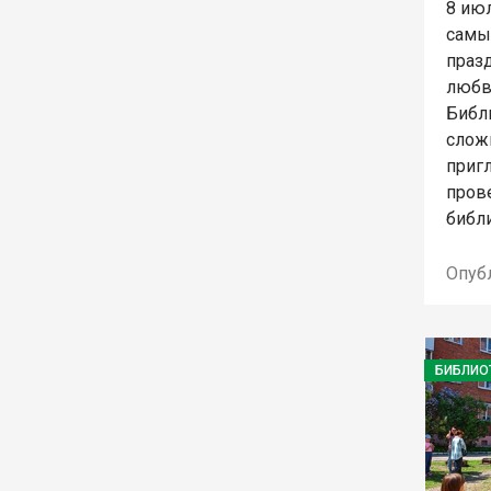
8 июл
самы
праз
любв
Библи
слож
приг
прове
библ
Опуб
БИБЛИО