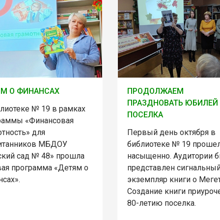
М О ФИНАНСАХ
ПРОДОЛЖАЕМ
ПРАЗДНОВАТЬ ЮБИЛЕЙ
блиотеке № 19 в рамках
ПОСЕЛКА
раммы «Финансовая
отность» для
Первый день октября в
итанников МБДОУ
библиотеке № 19 проше
ский сад № 48» прошла
насыщенно. Аудитории 
вая программа «Детям о
представлен сигнальны
сах».
экземпляр книги о Мегет
Создание книги приуроч
80-летию поселка.