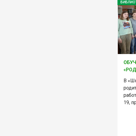
БИБЛИО
ОБУ
«РОД
В «Ш
родит
рабо
19, п