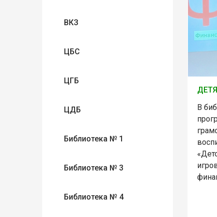
ВКЗ
ЦБС
ЦГБ
ДЕТЯ
В би
ЦДБ
прог
грам
Библиотека № 1
восп
«Дет
игро
Библиотека № 3
финан
Библиотека № 4