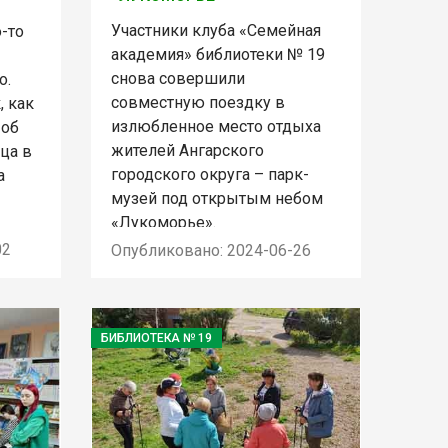
Участники клуба «Семейная
о-то
академия» библиотеки № 19
снова совершили
о.
совместную поездку в
, как
излюбленное место отдыха
 об
жителей Ангарского
яца в
городского округа – парк-
а
музей под открытым небом
«Лукоморье».
02
Опубликовано: 2024-06-26
БИБЛИОТЕКА № 19