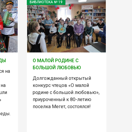
БИБЛИОТЕКА № 19
ЕДЫ
О МАЛОЙ РОДИНЕ С
БОЛЬШОЙ ЛЮБОВЬЮ
ся на
Долгожданный открытый
 на
конкурс чтецов «О малой
шли
родине с большой любовью»,
ь
приуроченный к 80-летию
поселка Мегет, состоялся!
беды.