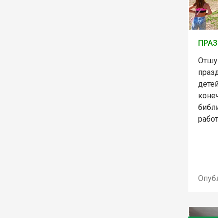
ПРАЗ
Отшу
праз
детей
конеч
библи
работ
Опуб