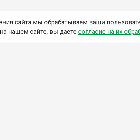
ения сайта мы обрабатываем ваши пользоват
 на нашем сайте, вы даете
согласие на их обра
Мы в социальных сетях –
#Библиотеки_Ангарска
У
К
Н
Приглашаем Вас в наши библиотеки!
Добавьте отзыв
Примите участие в опросе
Ознакомьтесь с политикой конфиденциальности