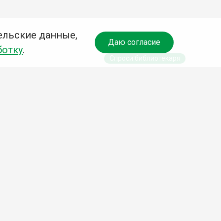
ельские данные,
Даю согласие
ботку
.
Спроси библиотекаря
чредитель:
омитет по культуре и молодежной политике АГО
езависимая оценка качества библиотечных услуг
Разработка сайта:
Деловой сайт