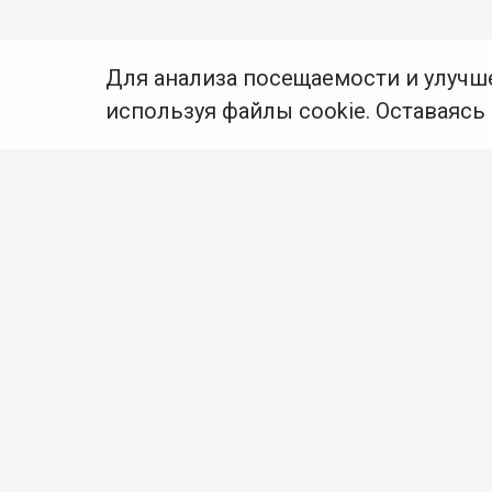
Для анализа посещаемости и улучш
используя файлы cookie. Оставаясь
© Муниципальное бюджетное учреждение культуры
Ангарского городского округа «Централизованная
библиотечная система» (МБУК «ЦБС»), 2026
Адрес
: 665841, Иркутская обл., г. Ангарск,
17 микрорайон, дом 4
Телефоны
:
+7 (3955) 55‑10‑22, 55‑09‑61, 55‑09‑69
Факс
:
+7 (3955) 55‑47‑19
Электронная почта
:
cbs-angarsk@yandex.ru