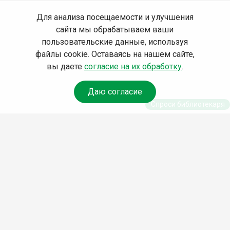
Для анализа посещаемости и улучшения
сайта мы обрабатываем ваши
пользовательские данные, используя
файлы cookie. Оставаясь на нашем сайте,
вы даете
согласие на их обработку
.
Даю согласие
Спроси библиотекаря
© Муниципальное бюджетное учреждение культуры
Ангарского городского округа «Централизованная
библиотечная система» (МБУК «ЦБС»), 2026
Адрес
: 665841, Иркутская обл., г. Ангарск, 17 микрорайон,
дом 4
Телефоны
:
+7 (3955) 55‑10‑22, 55‑09‑61, 55‑09‑69