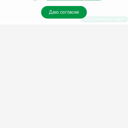
Даю согласие
Спроси библиотекаря
© Муниципальное бюджетное учреждение культуры
Ангарского городского округа «Централизованная
библиотечная система» (МБУК «ЦБС»), 2026
Адрес
: 665841, Иркутская обл., г. Ангарск, 17 микрорайон,
дом 4
Телефоны
:
+7 (3955) 55‑10‑22, 55‑09‑61, 55‑09‑69
Факс
:
+7 (3955) 55‑47‑19
Электронная почта
:
cbs-angarsk@yandex.ru
Мы в социальных сетях –
#Библиотеки_Ангарска