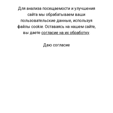
Для анализа посещаемости и улучшения
сайта мы обрабатываем ваши
пользовательские данные, используя
файлы cookie. Оставаясь на нашем сайте,
вы даете
согласие на их обработку
.
Даю согласие
Спроси библиотекаря
© Муниципальное бюджетное учреждение культуры
Ангарского городского округа «Централизованная
библиотечная система» (МБУК «ЦБС»), 2026
Адрес
: 665841, Иркутская обл., г. Ангарск, 17 микрорайон,
дом 4
Телефоны
:
+7 (3955) 55‑10‑22, 55‑09‑61, 55‑09‑69