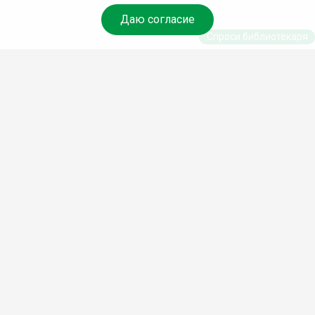
Даю согласие
Спроси библиотекаря
© Муниципальное бюджетное учреждение культуры
Ангарского городского округа «Централизованная
библиотечная система» (МБУК «ЦБС»), 2026
Адрес
: 665841, Иркутская обл., г. Ангарск, 17 микрорайон,
дом 4
Телефоны
:
+7 (3955) 55‑10‑22, 55‑09‑61, 55‑09‑69
Факс
:
+7 (3955) 55‑47‑19
Электронная почта
:
cbs-angarsk@yandex.ru
Мы в социальных сетях –
#Библиотеки_Ангарска