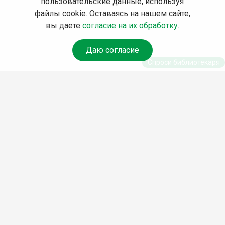
пользовательские данные, используя
файлы cookie. Оставаясь на нашем сайте,
вы даете
согласие на их обработку
.
Даю согласие
Спроси библиотекаря
© Муниципальное бюджетное учреждение культуры
Ангарского городского округа «Централизованная
библиотечная система» (МБУК «ЦБС»), 2026
Адрес
: 665841, Иркутская обл., г. Ангарск, 17 микрорайон,
дом 4
Телефоны
:
+7 (3955) 55‑10‑22, 55‑09‑61, 55‑09‑69
Факс
:
+7 (3955) 55‑47‑19
Электронная почта
:
cbs-angarsk@yandex.ru