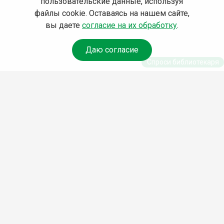
пользовательские данные, используя
файлы cookie. Оставаясь на нашем сайте,
вы даете
согласие на их обработку
.
Даю согласие
Спроси библиотекаря
© Муниципальное бюджетное учреждение культуры
Ангарского городского округа «Централизованная
библиотечная система» (МБУК «ЦБС»), 2026
Адрес
: 665841, Иркутская обл., г. Ангарск, 17 микрорайон,
дом 4
Телефоны
:
+7 (3955) 55‑10‑22, 55‑09‑61, 55‑09‑69
Факс
:
+7 (3955) 55‑47‑19
Электронная почта
:
cbs-angarsk@yandex.ru