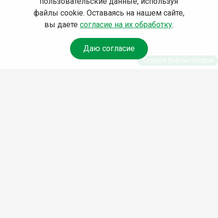
пользовательские данные, используя
файлы cookie. Оставаясь на нашем сайте,
вы даете
согласие на их обработку
.
Даю согласие
Спроси библиотекаря
© Муниципальное бюджетное учреждение культуры
Ангарского городского округа «Централизованная
библиотечная система» (МБУК «ЦБС»), 2026
Адрес
: 665841, Иркутская обл., г. Ангарск, 17 микрорайон,
дом 4
Телефоны
:
+7 (3955) 55‑10‑22, 55‑09‑61, 55‑09‑69
Факс
:
+7 (3955) 55‑47‑19
Электронная почта
:
cbs-angarsk@yandex.ru