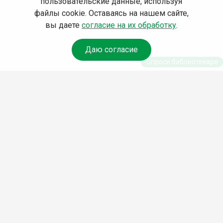
пользовательские данные, используя
файлы cookie. Оставаясь на нашем сайте,
вы даете
согласие на их обработку
.
Даю согласие
Спроси библиотекаря
© Муниципальное бюджетное учреждение культуры
Ангарского городского округа «Централизованная
библиотечная система» (МБУК «ЦБС»), 2026
Адрес
: 665841, Иркутская обл., г. Ангарск, 17 микрорайон,
дом 4
Телефоны
:
+7 (3955) 55‑10‑22, 55‑09‑61, 55‑09‑69
Факс
:
+7 (3955) 55‑47‑19
Электронная почта
:
cbs-angarsk@yandex.ru