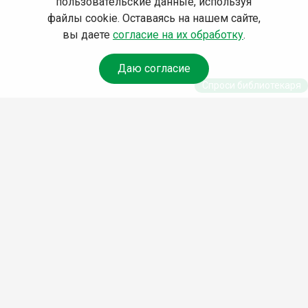
пользовательские данные, используя
файлы cookie. Оставаясь на нашем сайте,
вы даете
согласие на их обработку
.
Даю согласие
Спроси библиотекаря
© Муниципальное бюджетное учреждение культуры
Ангарского городского округа «Централизованная
библиотечная система» (МБУК «ЦБС»), 2026
Адрес
: 665841, Иркутская обл., г. Ангарск, 17 микрорайон,
дом 4
Телефоны
:
+7 (3955) 55‑10‑22, 55‑09‑61, 55‑09‑69
Факс
:
+7 (3955) 55‑47‑19
Электронная почта
:
cbs-angarsk@yandex.ru