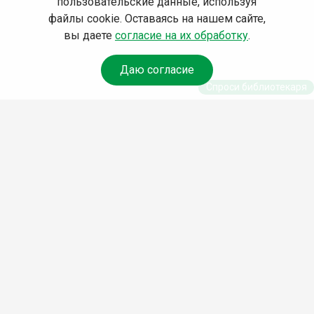
пользовательские данные, используя
файлы cookie. Оставаясь на нашем сайте,
вы даете
согласие на их обработку
.
Даю согласие
Спроси библиотекаря
© Муниципальное бюджетное учреждение культуры
Ангарского городского округа «Централизованная
библиотечная система» (МБУК «ЦБС»), 2026
Адрес
: 665841, Иркутская обл., г. Ангарск, 17 микрорайон,
дом 4
Телефоны
:
+7 (3955) 55‑10‑22, 55‑09‑61, 55‑09‑69
Факс
:
+7 (3955) 55‑47‑19
Электронная почта
:
cbs-angarsk@yandex.ru