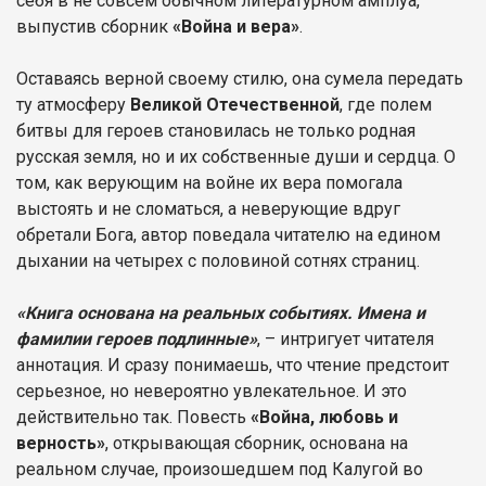
себя в не совсем обычном литературном амплуа,
выпустив сборник
«Война и вера»
.
Оставаясь верной своему стилю, она сумела передать
ту атмосферу
Великой Отечественной
, где полем
битвы для героев становилась не только родная
русская земля, но и их собственные души и сердца. О
том, как верующим на войне их вера помогала
выстоять и не сломаться, а неверующие вдруг
обретали Бога, автор поведала читателю на едином
дыхании на четырех с половиной сотнях страниц.
«Книга основана на реальных событиях. Имена и
фамилии героев подлинные»
, – интригует читателя
аннотация. И сразу понимаешь, что чтение предстоит
серьезное, но невероятно увлекательное. И это
действительно так. Повесть
«Война, любовь и
верность»
, открывающая сборник, основана на
реальном случае, произошедшем под Калугой во