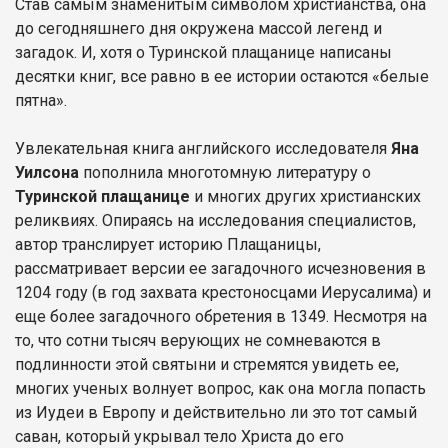
Став самым знаменитым символом христианства, она
до сегодняшнего дня окружена массой легенд и
загадок. И, хотя о Туринской плащанице написаны
десятки книг, все равно в ее истории остаются «белые
пятна».
Увлекательная книга английского исследователя
Яна
Уилсона
пополнила многотомную литературу о
Туринской плащанице
и многих других христианских
реликвиях. Опираясь на исследования специалистов,
автор транслирует историю Плащаницы,
рассматривает версии ее загадочного исчезновения в
1204 году (в год захвата крестоносцами Иерусалима) и
еще более загадочного обретения в 1349. Несмотря на
то, что сотни тысяч верующих не сомневаются в
подлинности этой святыни и стремятся увидеть ее,
многих ученых волнует вопрос, как она могла попасть
из Иудеи в Европу и действительно ли это тот самый
саван, который укрывал тело Христа до его