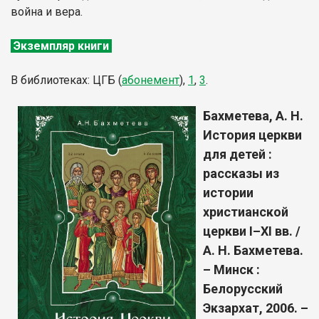
война и вера.
Экземпляр книги
В библиотеках: ЦГБ (
абонемент
),
1
,
3
.
Бахметева, А. Н.
История церкви
для детей :
рассказы из
истории
христианской
церкви I–XI вв. /
А. Н. Бахметева.
– Минск :
Белорусский
Экзархат, 2006. –