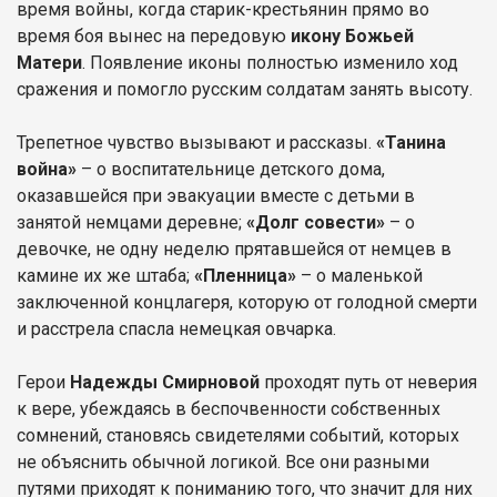
время войны, когда старик-крестьянин прямо во
время боя вынес на передовую
икону Божьей
Матери
. Появление иконы полностью изменило ход
сражения и помогло русским солдатам занять высоту.
Трепетное чувство вызывают и рассказы.
«Танина
война»
– о воспитательнице детского дома,
оказавшейся при эвакуации вместе с детьми в
занятой немцами деревне;
«Долг совести»
– о
девочке, не одну неделю прятавшейся от немцев в
камине их же штаба;
«Пленница»
– о маленькой
заключенной концлагеря, которую от голодной смерти
и расстрела спасла немецкая овчарка.
Герои
Надежды Смирновой
проходят путь от неверия
к вере, убеждаясь в беспочвенности собственных
сомнений, становясь свидетелями событий, которых
не объяснить обычной логикой. Все они разными
путями приходят к пониманию того, что значит для них