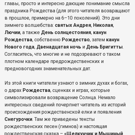
главы, просто и интересно дающие понимание смысла
праздника Рождества (для этого читателя возвращают
в прошлое, примерно на 6–10 поколений). Это дни
зимнего волшебства:
святых Андрея
,
Николая
,
Лючии
, а также
День солнцестояния
,
канун
Рождества
, собственно
Рождество
, затем
канун
Нового года
,
Двенадцатая ночь
и
День Бригитты
.
Согласитесь, что многие и не подозревают о таком
плотном календаре предрождественских и
предновогодних знаменательных дат.
Из этой книги читатели узнают о зимних духах и богах,
о дарах
Рождества
, сценках и играх, которые
символизировали возвращение Солнца. Немало
интересных сведений почерпнет читатель из историй
происхождения рождественской елки и появления
Снегурочки
. Там же приведены тексты
рождественских песен (гимнов) и настоящая
рождественская сказка –
«Щелкунчик и Мышиный