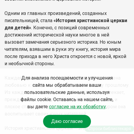
Одним из главных произведений, созданных
писательницей, стала
«История христианской церкви
для детей»
. Конечно, с позиций современных
достижений исторической науки многое в ней
вызовет замечания серьезного историка. Но юным
читателям, взявшим в руки эту книгу, история мира
после прихода в него Христа откроется с новой, яркой
и необычной стороны.
Каждая страница книг
А. Н. Бахметевой
наполнена
Для анализа посещаемости и улучшения
любовью к истории и уважением к нашему прошлому.
сайта мы обрабатываем ваши
Из каждого исторического события автор извлекает,
пользовательские данные, используя
прежде всего, нравственные уроки. И хорошее, и
файлы cookie. Оставаясь на нашем сайте,
плохое становится для нее примером, на котором она
вы даете
согласие на их обработку
.
воспитывает своих юных читателей.
Даю согласие
История христианской церкви – это история не только
Спроси библиотекаря