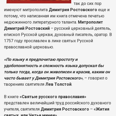
так до сих пор
именуют митрополита
Димитрия Ростовского
еще и
потому, что написанная им книга отмечена печатью
недюжинного литературного таланта.
Митрополит
Димитрий Ростовский
– русский церковный деятель,
епископ Русской церкви, духовный писатель, оратор. В
1757 году прославлен в лике святых Русской
православной церковью.
«По языку я предпочитаю простоту и
удобопонятность и сложность языка допускал бы
только тогда, когда он живописен и красив, каким он
часто бывает у Димитрия Ростовского»
, – говорил о
творениях святителя
Лев Толстой
.
В книге
«Святые русского православия»
представлен величайший труд российского духовного
учителя, святителя
Димитрия Ростовского
–
«Жития
святых, или Четьи минеи»
.