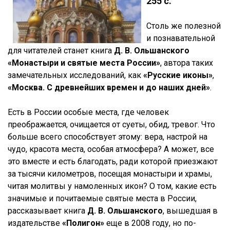
255 с.
Столь же полезной
и познавательной
для читателей станет книга
Д. В. Ольшанского
«Монастыри и святые места России»
, автора таких
замечательных исследований, как
«Русские иконы»
,
«Москва. С древнейших времен и до наших дней»
.
Есть в России особые места, где человек
преображается, очищается от суеты, обид, тревог. Что
больше всего способствует этому: вера, настрой на
чудо, красота места, особая атмосфера? А может, все
это вместе и есть благодать, ради которой приезжают
за тысячи километров, посещая монастыри и храмы,
читая молитвы у намоленных икон? О том, какие есть
значимые и почитаемые святые места в России,
рассказывает книга
Д. В. Ольшанского
, вышедшая в
издательстве
«Полигон»
еще в 2008 году, но по-