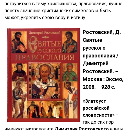
погрузиться в тему христианства, православия, лучше
понять значение христианских символов и, быть
может, укрепить свою веру в истину.
Ростовский, Д.
Святые
русского
православия /
Димитрий
Ростовский. –
Москва : Эксмо,
2008. – 928 с.
«Златоуст
российской
словесности»
–
так до сих пор
именуют митрополита
Димитрия Ростовского
еще и