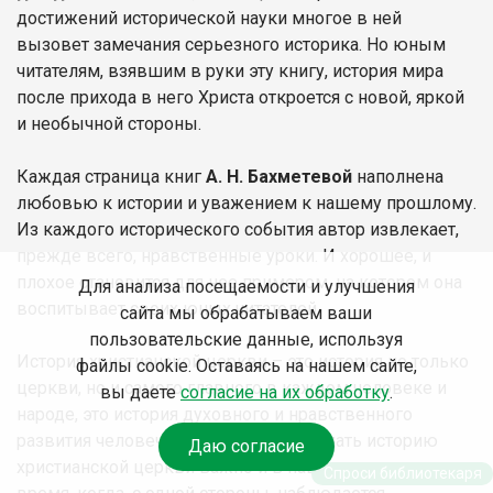
достижений исторической науки многое в ней
вызовет замечания серьезного историка. Но юным
читателям, взявшим в руки эту книгу, история мира
после прихода в него Христа откроется с новой, яркой
и необычной стороны.
Каждая страница книг
А. Н. Бахметевой
наполнена
любовью к истории и уважением к нашему прошлому.
Из каждого исторического события автор извлекает,
прежде всего, нравственные уроки. И хорошее, и
плохое становится для нее примером, на котором она
Для анализа посещаемости и улучшения
воспитывает своих юных читателей.
сайта мы обрабатываем ваши
пользовательские данные, используя
История христианской церкви – это история не только
файлы cookie. Оставаясь на нашем сайте,
церкви, но и самого главного в каждом человеке и
вы даете
согласие на их обработку
.
народе, это история духовного и нравственного
развития человечества. Знать и понимать историю
Даю согласие
христианской церкви важно и в наше непростое
Спроси библиотекаря