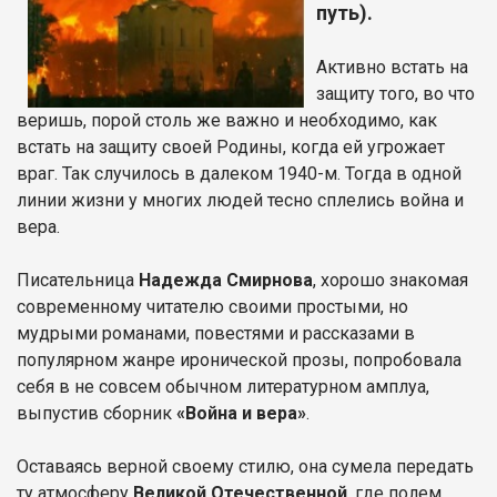
путь).
Активно встать на
защиту того, во что
веришь, порой столь же важно и необходимо, как
встать на защиту своей Родины, когда ей угрожает
враг. Так случилось в далеком 1940-м. Тогда в одной
линии жизни у многих людей тесно сплелись война и
вера.
Писательница
Надежда Смирнова
, хорошо знакомая
современному читателю своими простыми, но
мудрыми романами, повестями и рассказами в
популярном жанре иронической прозы, попробовала
себя в не совсем обычном литературном амплуа,
выпустив сборник
«Война и вера»
.
Оставаясь верной своему стилю, она сумела передать
ту атмосферу
Великой Отечественной
, где полем