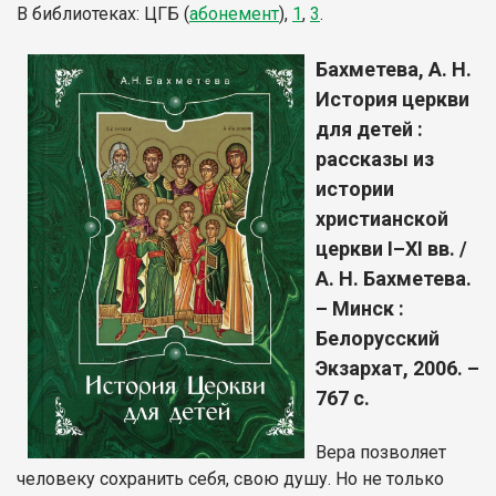
В библиотеках: ЦГБ (
абонемент
),
1
,
3
.
Бахметева, А. Н.
История церкви
для детей :
рассказы из
истории
христианской
церкви I–XI вв. /
А. Н. Бахметева.
– Минск :
Белорусский
Экзархат, 2006. –
767 с.
Вера позволяет
человеку сохранить себя, свою душу. Но не только