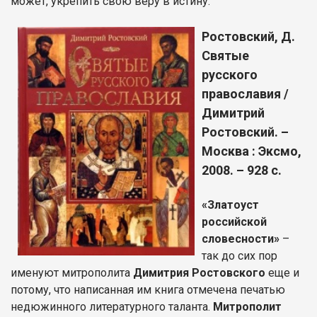
может, укрепить свою веру в истину.
Ростовский, Д.
Святые
русского
православия /
Димитрий
Ростовский. –
Москва : Эксмо,
2008. – 928 с.
«Златоуст
российской
словесности»
–
так до сих пор
именуют митрополита
Димитрия Ростовского
еще и
потому, что написанная им книга отмечена печатью
недюжинного литературного таланта.
Митрополит