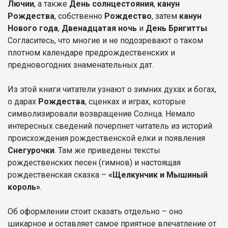
Лючии
, а также
День солнцестояния
,
канун
Рождества
, собственно
Рождество
, затем
канун
Нового года
,
Двенадцатая ночь
и
День Бригитты
.
Согласитесь, что многие и не подозревают о таком
плотном календаре предрождественских и
предновогодних знаменательных дат.
Из этой книги читатели узнают о зимних духах и богах,
о дарах
Рождества
, сценках и играх, которые
символизировали возвращение Солнца. Немало
интересных сведений почерпнет читатель из историй
происхождения рождественской елки и появления
Снегурочки
. Там же приведены тексты
рождественских песен (гимнов) и настоящая
рождественская сказка –
«Щелкунчик и Мышиный
король»
.
Об оформлении стоит сказать отдельно – оно
шикарное и оставляет самое приятное впечатление от