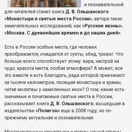
и познавательной
для читателей станет книга
Д. В. Ольшанского
«Монастыри и святые места России»
, автора таких
замечательных исследований, как
«Русские иконы»
,
«Москва. С древнейших времен и до наших дней»
.
Есть в России особые места, где человек
преображается, очищается от суеты, обид, тревог. Что
больше всего способствует этому: вера, настрой на
чудо, красота места, особая атмосфера? А может, все
это вместе и есть благодать, ради которой приезжают
за тысячи километров, посещая монастыри и храмы,
читая молитвы у намоленных икон? О том, какие есть
значимые и почитаемые святые места в России,
рассказывает книга
Д. В. Ольшанского
, вышедшая в
издательстве
«Полигон»
еще в 2008 году, но по-
прежнему актуальная и познавательная.
Многочисленные монастыри и храмы нашей страны