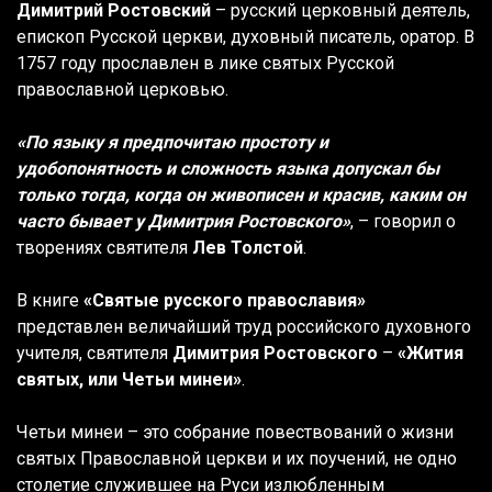
Димитрий Ростовский
– русский церковный деятель,
епископ Русской церкви, духовный писатель, оратор. В
1757 году прославлен в лике святых Русской
православной церковью.
«По языку я предпочитаю простоту и
удобопонятность и сложность языка допускал бы
только тогда, когда он живописен и красив, каким он
часто бывает у Димитрия Ростовского»
, – говорил о
творениях святителя
Лев Толстой
.
В книге
«Святые русского православия»
представлен величайший труд российского духовного
учителя, святителя
Димитрия Ростовского
–
«Жития
святых, или Четьи минеи»
.
Четьи минеи – это собрание повествований о жизни
святых Православной церкви и их поучений, не одно
столетие служившее на Руси излюбленным