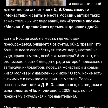
и познавательной
для читателей станет книга
Д. В. Ольшанского
«Монастыри и святые места России»
, автора таких
замечательных исследований, как
«Русские иконы»
,
«Москва. С древнейших времен и до наших дней»
.
Есть в России особые места, где человек
преображается, очищается от суеты, обид, тревог. Что
больше всего способствует этому: вера, настрой на
чудо, красота места, особая атмосфера? А может, все
это вместе и есть благодать, ради которой приезжают
за тысячи километров, посещая монастыри и храмы,
читая молитвы у намоленных икон? О том, какие есть
значимые и почитаемые святые места в России,
рассказывает книга
Д. В. Ольшанского
, вышедшая в
издательстве
«Полигон»
еще в 2008 году, но по-
прежнему актуальная и познавательная.
Многочисленные монастыри и храмы нашей страны