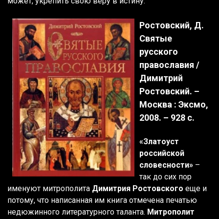
может, укрепить свою веру в истину.
Ростовский, Д.
Святые
русского
православия /
Димитрий
Ростовский. –
Москва : Эксмо,
2008. – 928 с.
«Златоуст
российской
словесности»
–
так до сих пор
именуют митрополита
Димитрия Ростовского
еще и
потому, что написанная им книга отмечена печатью
недюжинного литературного таланта.
Митрополит