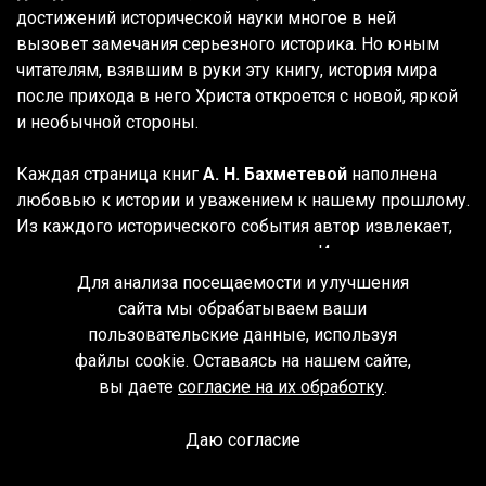
достижений исторической науки многое в ней
вызовет замечания серьезного историка. Но юным
читателям, взявшим в руки эту книгу, история мира
после прихода в него Христа откроется с новой, яркой
и необычной стороны.
Каждая страница книг
А. Н. Бахметевой
наполнена
любовью к истории и уважением к нашему прошлому.
Из каждого исторического события автор извлекает,
прежде всего, нравственные уроки. И хорошее, и
плохое становится для нее примером, на котором она
Для анализа посещаемости и улучшения
воспитывает своих юных читателей.
сайта мы обрабатываем ваши
пользовательские данные, используя
История христианской церкви – это история не только
файлы cookie. Оставаясь на нашем сайте,
церкви, но и самого главного в каждом человеке и
вы даете
согласие на их обработку
.
народе, это история духовного и нравственного
развития человечества. Знать и понимать историю
Даю согласие
христианской церкви важно и в наше непростое
Спроси библиотекаря