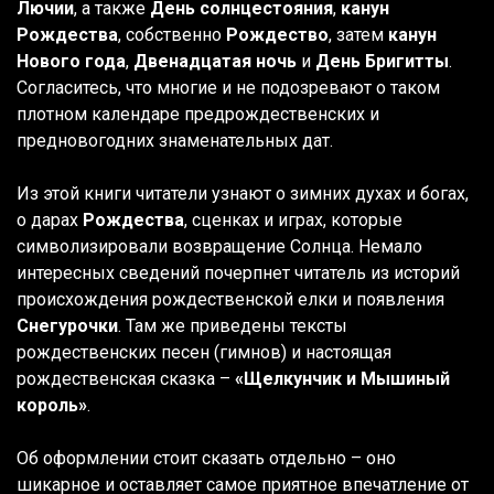
Лючии
, а также
День солнцестояния
,
канун
Рождества
, собственно
Рождество
, затем
канун
Нового года
,
Двенадцатая ночь
и
День Бригитты
.
Согласитесь, что многие и не подозревают о таком
плотном календаре предрождественских и
предновогодних знаменательных дат.
Из этой книги читатели узнают о зимних духах и богах,
о дарах
Рождества
, сценках и играх, которые
символизировали возвращение Солнца. Немало
интересных сведений почерпнет читатель из историй
происхождения рождественской елки и появления
Снегурочки
. Там же приведены тексты
рождественских песен (гимнов) и настоящая
рождественская сказка –
«Щелкунчик и Мышиный
король»
.
Об оформлении стоит сказать отдельно – оно
шикарное и оставляет самое приятное впечатление от