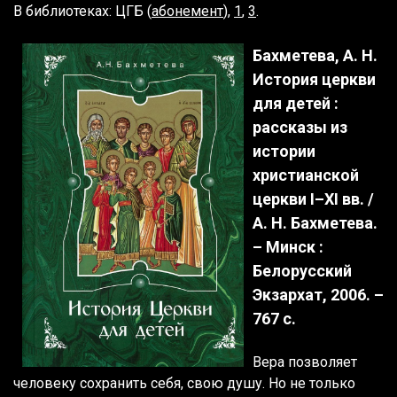
В библиотеках: ЦГБ (
абонемент
),
1
,
3
.
Бахметева, А. Н.
История церкви
для детей :
рассказы из
истории
христианской
церкви I–XI вв. /
А. Н. Бахметева.
– Минск :
Белорусский
Экзархат, 2006. –
767 с.
Вера позволяет
человеку сохранить себя, свою душу. Но не только