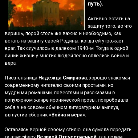
путь).
Активно встать на
защиту того, во что
веришь, порой столь же важно и необходимо, как
встать на защиту своей Родины, когда ей угрожает
враг. Так случилось в далеком 1940-м. Тогда в одной
линии жизни у многих людей тесно сплелись война и
вера.
Писательница
Надежда Смирнова
, хорошо знакомая
современному читателю своими простыми, но
мудрыми романами, повестями и рассказами в
популярном жанре иронической прозы, попробовала
себя в не совсем обычном литературном амплуа,
выпустив сборник
«Война и вера»
.
Оставаясь верной своему стилю, она сумела передать
ту атмосферу
Великой Отечественной
, где полем