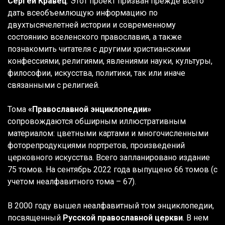
Сергей Кравец
. Этот проект призван прежде всего
дать всеобъемлющую информацию по
двухтысячелетней истории и современному
состоянию вселенского православия, а также
познакомить читателя с другими христианскими
конфессиями, религиями, явлениями науки, культуры,
философии, искусства, политики, так или иначе
связанными с религией.
Тома
«Православной энциклопедии»
сопровождаются обширным иллюстративным
материалом: цветными картами и многочисленными
фоторепродукциями портретов, произведений
церковного искусства. Всего запланировано издание
75 томов. На сентябрь 2022 года выпущено 66 томов (с
учетом неалфавитного тома – 67).
В 2000 году вышел неалфавитный том энциклопедии,
посвященный
Русской православной церкви
. В нем