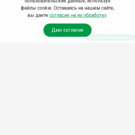
пользовательские данные, используя
файлы cookie. Оставаясь на нашем сайте,
вы даете
согласие на их обработку
.
Даю согласие
Спроси библиотекаря
© Муниципальное бюджетное учреждение культуры
Ангарского городского округа «Централизованная
библиотечная система» (МБУК «ЦБС»), 2026
Адрес
: 665841, Иркутская обл., г. Ангарск, 17 микрорайон,
дом 4
Телефоны
:
+7 (3955) 55‑10‑22, 55‑09‑61, 55‑09‑69
Факс
:
+7 (3955) 55‑47‑19
Электронная почта
:
cbs-angarsk@yandex.ru