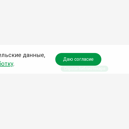
ельские данные,
Даю согласие
ботку
.
Спроси библиотекаря
чредитель:
омитет по культуре и молодежной политике АГО
езависимая оценка качества библиотечных услуг