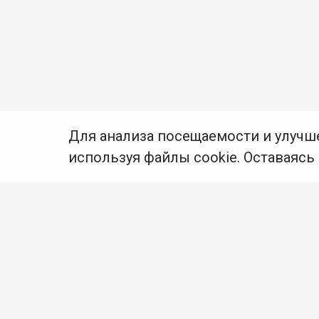
Для анализа посещаемости и улучш
используя файлы cookie. Оставаясь
© Муниципальное бюджетное учреждение культуры
Ангарского городского округа «Централизованная
библиотечная система» (МБУК «ЦБС»), 2026
Адрес
: 665841, Иркутская обл., г. Ангарск,
17 микрорайон, дом 4