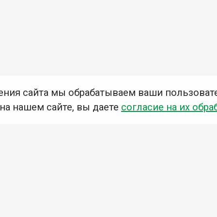
ения сайта мы обрабатываем ваши пользоват
 на нашем сайте, вы даете
согласие на их обра
Мы в социальных сетях –
#Библиотеки_Ангарска
У
К
Н
Приглашаем Вас в наши библиотеки!