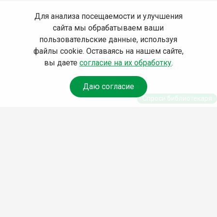
Для анализа посещаемости и улучшения
сайта мы обрабатываем ваши
пользовательские данные, используя
файлы cookie. Оставаясь на нашем сайте,
вы даете
согласие на их обработку
.
Даю согласие
Спроси библиотекаря
© Муниципальное бюджетное учреждение культуры
Ангарского городского округа «Централизованная
библиотечная система» (МБУК «ЦБС»), 2026
Адрес
: 665841, Иркутская обл., г. Ангарск, 17 микрорайон,
дом 4
Телефоны
:
+7 (3955) 55‑10‑22, 55‑09‑61, 55‑09‑69